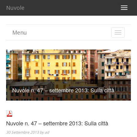
Nuvole
TOGG
NAVI
Menu
TOGGLE
NAVIGA
Nuvole n. 47 – settembre 2013: Sulla città
Nuvole n. 47 – settembre 2013: Sulla città
30 Settembre 2013
by
ad