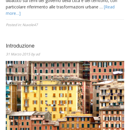
dibattito sui temi del governo della città e del territorio, con
particolare riferimento alle trasformazioni urbane …
[Read
more…]
Posted in:
Nuvole47
Introduzione
31 Marzo 2015
by
ad