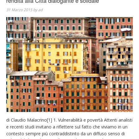
rendita alla Città dialogante e solidale
31 Marzo 2015
by
ad
di Claudio Malacrino[1] 1. Vulnerabilità e povertà Attenti analisti
e recenti studi invitano a riflettere sul fatto che viviamo in un
contesto sempre più contraddistinto da un diffuso senso di