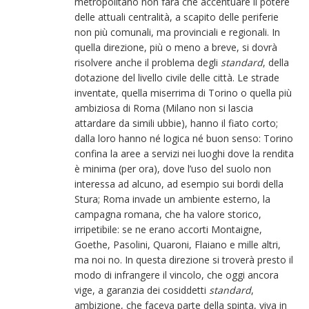
metropolitano non farà che accentuare il potere
delle attuali centralità, a scapito delle periferie
non più comunali, ma provinciali e regionali. In
quella direzione, più o meno a breve, si dovrà
risolvere anche il problema degli
standard
, della
dotazione del livello civile delle città. Le strade
inventate, quella miserrima di Torino o quella più
ambiziosa di Roma (Milano non si lascia
attardare da simili ubbie), hanno il fiato corto;
dalla loro hanno né logica né buon senso: Torino
confina la aree a servizi nei luoghi dove la rendita
è minima (per ora), dove l’uso del suolo non
interessa ad alcuno, ad esempio sui bordi della
Stura; Roma invade un ambiente esterno, la
campagna romana, che ha valore storico,
irripetibile: se ne erano accorti Montaigne,
Goethe, Pasolini, Quaroni, Flaiano e mille altri,
ma noi no. In questa direzione si troverà presto il
modo di infrangere il vincolo, che oggi ancora
vige, a garanzia dei cosiddetti
standard
,
ambizione, che faceva parte della spinta, viva in