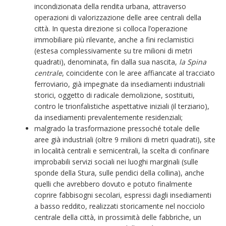
incondizionata della rendita urbana, attraverso
operazioni di valorizzazione delle aree centrali della
città. In questa direzione si colloca l’operazione
immobiliare più rilevante, anche a fini reclamistici
(estesa complessivamente su tre milioni di metri
quadrati), denominata, fin dalla sua nascita,
la Spina
centrale
, coincidente con le aree affiancate al tracciato
ferroviario, già impegnate da insediamenti industriali
storici, oggetto di radicale demolizione, sostituiti,
contro le trionfalistiche aspettative iniziali (il terziario),
da insediamenti prevalentemente residenziali;
malgrado la trasformazione pressoché totale delle
aree già industriali (oltre 9 milioni di metri quadrati), site
in località centrali e semicentrali, la scelta di confinare
improbabili servizi sociali nei luoghi marginali (sulle
sponde della Stura, sulle pendici della collina), anche
quelli che avrebbero dovuto e potuto finalmente
coprire fabbisogni secolari, espressi dagli insediamenti
a basso reddito, realizzati storicamente nel nocciolo
centrale della città, in prossimità delle fabbriche, un