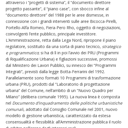
attraverso i “progetti di sistema”, il “documento direttore
progetto passante”, il “piano case”, con sbocco infine al
“documento direttore” del 1988 per le aree dismesse, in
connessione con i grandi interventi sulle aree Bicocca-Pirelli,
Portello-Alfa Romeo, Fiera-Pero Rho, oggetto di negoziazioni,
coinvolgenti l’ente pubblico, principale investitore.
L’Amministrazione, retta dalla Lega Nord, ripropone il piano
regolatore, sostituito da una sorta di piano tecnico,
strategico
e programmatico
; si ha di lì in poi l’avvio dei PRU (Programmi
di Riqualificazione Urbana) e figliazioni successive, promossi
dal Ministero dei Lavori Pubblici, su innesco dei “Programmi
Integrati”, previsti dalla legge Botta-Ferrarini del 1992.
Parallelamente sono formati 10 Programmi di trasformazione
urbana (PRU), prodotti dal “Laboratorio di progettazione
urbana” del Comune, nell’ambito di un “Nuovo Quadro per
Milano” (delibera comunale 1995). La nuova linea è composta
nel
Documento d’inquadramento delle politiche urbanistiche
comunali
, adottato dal Consiglio Comunale nel 2001, nuovo
modello di gestione urbanistica, caratterizzato da estesa
consensualità e flessibilità: all’Amministrazione pubblica il ruolo