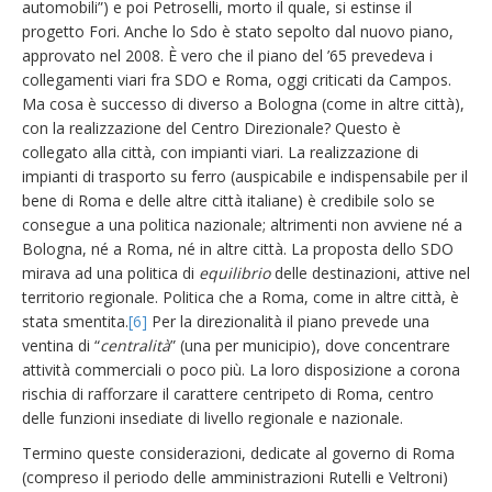
automobili”) e poi Petroselli, morto il quale, si estinse il
progetto Fori. Anche lo Sdo è stato sepolto dal nuovo piano,
approvato nel 2008. È vero che il piano del ’65 prevedeva i
collegamenti viari fra SDO e Roma, oggi criticati da Campos.
Ma cosa è successo di diverso a Bologna (come in altre città),
con la realizzazione del Centro Direzionale? Questo è
collegato alla città, con impianti viari. La realizzazione di
impianti di trasporto su ferro (auspicabile e indispensabile per il
bene di Roma e delle altre città italiane) è credibile solo se
consegue a una politica nazionale; altrimenti non avviene né a
Bologna, né a Roma, né in altre città. La proposta dello SDO
mirava ad una politica di
equilibrio
delle destinazioni, attive nel
territorio regionale. Politica che a Roma, come in altre città, è
stata smentita.
[6]
Per la direzionalità il piano prevede una
ventina di “
centralità
” (una per municipio), dove concentrare
attività commerciali o poco più. La loro disposizione a corona
rischia di rafforzare il carattere centripeto di Roma, centro
delle funzioni insediate di livello regionale e nazionale.
Termino queste considerazioni, dedicate al governo di Roma
(compreso il periodo delle amministrazioni Rutelli e Veltroni)