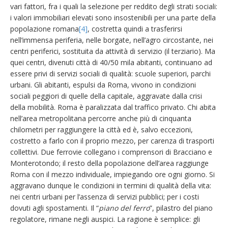
vari fattori, fra i quali la selezione per reddito degli strati sociali:
i valori immobiliari elevati sono insostenibili per una parte della
popolazione romana
[4]
, costretta quindi a trasferirsi
nell’immensa periferia, nelle borgate, nell’agro circostante, nei
centri periferici, sostituita da attività di servizio (il terziario). Ma
quei centri, divenuti città di 40/50 mila abitanti, continuano ad
essere privi di servizi sociali di qualità: scuole superiori, parchi
urbani. Gli abitanti, espulsi da Roma, vivono in condizioni
sociali peggiori di quelle della capitale, aggravate dalla crisi
della mobilità. Roma è paralizzata dal traffico privato. Chi abita
nell’area metropolitana percorre anche più di cinquanta
chilometri per raggiungere la città ed è, salvo eccezioni,
costretto a farlo con il proprio mezzo, per carenza di trasporti
collettivi. Due ferrovie collegano i comprensori di Bracciano e
Monterotondo; il resto della popolazione dell’area raggiunge
Roma con il mezzo individuale, impiegando ore ogni giorno. Si
aggravano dunque le condizioni in termini di qualità della vita:
nei centri urbani per l’assenza di servizi pubblici; per i costi
dovuti agli spostamenti. Il “
piano del ferro
”, pilastro del piano
regolatore, rimane negli auspici. La ragione è semplice: gli