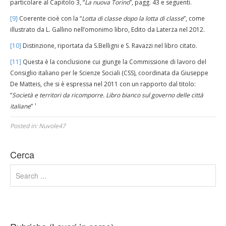
particolare al Capitolo 3, “
La nuova Torino
”, pagg. 43 e seguenti.
[9]
Coerente cioè con la “
Lotta di classe dopo la lotta di classe
”, come
illustrato da L. Gallino nell’omonimo libro, Edito da Laterza nel 2012.
[10]
Distinzione, riportata da S.Belligni e S. Ravazzi nel libro citato.
[11]
Questa è la conclusione cui giunge la Commissione di lavoro del
Consiglio italiano per le Scienze Sociali (CSS), coordinata da Giuseppe
De Matteis, che si è espressa nel 2011 con un rapporto dal titolo:
“
Società e territori da ricomporre. Libro bianco sul governo delle città
'
italiane
”
Posted in:
Nuvole47
Cerca