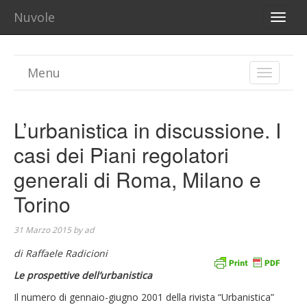
Nuvole
TOGG
NAVI
Menu
TOGGLE
NAVIGA
L’urbanistica in discussione. I
casi dei Piani regolatori
generali di Roma, Milano e
Torino
31 Marzo 2015
by
ad
di Raffaele Radicioni
Le prospettive dell’urbanistica
Il numero di gennaio-giugno 2001 della rivista “Urbanistica”