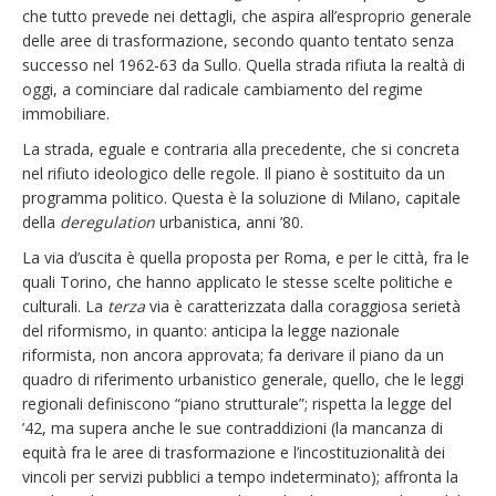
che tutto prevede nei dettagli, che aspira all’esproprio generale
delle aree di trasformazione, secondo quanto tentato senza
successo nel 1962-63 da Sullo. Quella strada rifiuta la realtà di
oggi, a cominciare dal radicale cambiamento del regime
immobiliare.
La strada, eguale e contraria alla precedente, che si concreta
nel rifiuto ideologico delle regole. Il piano è sostituito da un
programma politico. Questa è la soluzione di Milano, capitale
della
deregulation
urbanistica, anni ’80.
La via d’uscita è quella proposta per Roma, e per le città, fra le
quali Torino, che hanno applicato le stesse scelte politiche e
culturali. La
terza
via è caratterizzata dalla coraggiosa serietà
del riformismo, in quanto: anticipa la legge nazionale
riformista, non ancora approvata; fa derivare il piano da un
quadro di riferimento urbanistico generale, quello, che le leggi
regionali definiscono “piano strutturale”; rispetta la legge del
’42, ma supera anche le sue contraddizioni (la mancanza di
equità fra le aree di trasformazione e l’incostituzionalità dei
vincoli per servizi pubblici a tempo indeterminato); affronta la