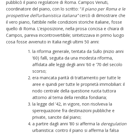
pubblicò il piano regolatore di Roma. Campos Venuti,
coordinatore del piano, con lo scritto: “
Il piano per Roma e le
prospettive dell’urbanistica italiana”
cercò di dimostrare che
il vero piano, fattibile nelle condizioni storiche italiane, fosse
quello di Roma. L’esposizione, nella prosa concisa e chiara di
Campos, pareva incontrovertibile; sintetizzava in primo luogo
cosa fosse avvenuto in Italia negli ultimi 50 anni:
la riforma generale, tentata da Sullo (inizio anni
’60) fallì, seguita da una modesta riforma,
affidata alle leggi degli anni ’60 e ’70 del secolo
scorso;
era mancata parità di trattamento per tutte le
aree e quindi per tutte le proprietà immobiliari: il
nodo centrale della questione ruota tuttora
attorno al tema della rendita fondiaria;
la legge del ’42, in vigore, non risolveva la
sperequazione fra destinazioni pubbliche e
private, sancite dal piano;
a partire dagli anni ’80 si afferma la
deregulation
urbanistica: contro il piano si afferma la falsa