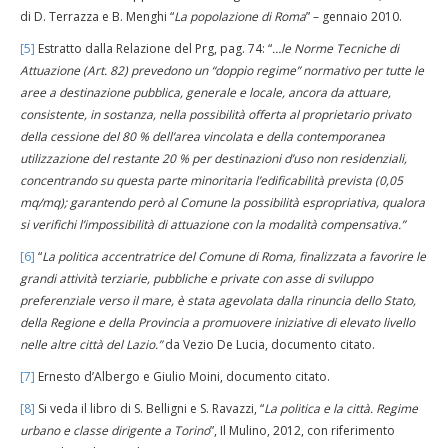
di D. Terrazza e B. Menghi “
La popolazione di Roma
” – gennaio 2010.
[5]
Estratto dalla Relazione del Prg, pag. 74: “
…le Norme Tecniche di
Attuazione (Art. 82) prevedono un “doppio regime” normativo per tutte le
aree a destinazione pubblica, generale e locale, ancora da attuare,
consistente, in sostanza, nella possibilità offerta al proprietario privato
della cessione del 80 % dell’area vincolata e della contemporanea
utilizzazione del restante 20 % per destinazioni d’uso non residenziali,
concentrando su questa parte minoritaria l’edificabilità prevista (0,05
mq/mq); garantendo però al Comune la possibilità espropriativa, qualora
si verifichi l’impossibilità di attuazione con la modalità compensativa.”
[6]
“
La politica accentratrice del Comune di Roma, finalizzata a favorire le
grandi attività terziarie, pubbliche e private con asse di sviluppo
preferenziale verso il mare, è stata agevolata dalla rinuncia dello Stato,
della Regione e della Provincia a promuovere iniziative di elevato livello
nelle altre città del Lazio.”
da Vezio De Lucia, documento citato.
[7]
Ernesto d’Albergo e Giulio Moini, documento citato.
[8]
Si veda il libro di S. Belligni e S. Ravazzi, “
La politica e la città. Regime
urbano e classe dirigente a Torino
”, Il Mulino, 2012, con riferimento