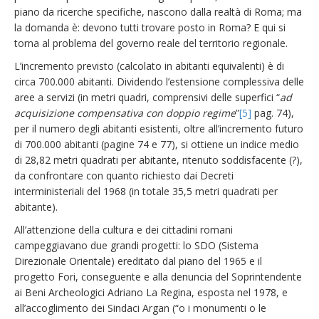
piano da ricerche specifiche, nascono dalla realtà di Roma; ma
la domanda è: devono tutti trovare posto in Roma? E qui si
torna al problema del governo reale del territorio regionale.
L’incremento previsto (calcolato in abitanti equivalenti) è di
circa 700.000 abitanti. Dividendo l’estensione complessiva delle
aree a servizi (in metri quadri, comprensivi delle superfici “
ad
acquisizione compensativa con doppio regime
”
[5]
pag. 74),
per il numero degli abitanti esistenti, oltre all’incremento futuro
di 700.000 abitanti (pagine 74 e 77), si ottiene un indice medio
di 28,82 metri quadrati per abitante, ritenuto soddisfacente (?),
da confrontare con quanto richiesto dai Decreti
interministeriali del 1968 (in totale 35,5 metri quadrati per
abitante).
All’attenzione della cultura e dei cittadini romani
campeggiavano due grandi progetti: lo SDO (Sistema
Direzionale Orientale) ereditato dal piano del 1965 e il
progetto Fori, conseguente e alla denuncia del Soprintendente
ai Beni Archeologici Adriano La Regina, esposta nel 1978, e
all’accoglimento dei Sindaci Argan (“o i monumenti o le