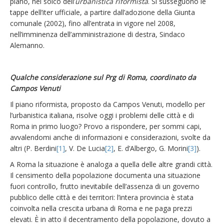
piano, nel solco dell’
urbanistica riformista
. Si susseguono le
tappe dell’iter ufficiale, a partire dall’adozione della Giunta
comunale (2002), fino all’entrata in vigore nel 2008,
nell’imminenza dell’amministrazione di destra, Sindaco
Alemanno.
Qualche considerazione sul Prg di Roma, coordinato da
Campos Venuti
Il piano riformista, proposto da Campos Venuti, modello per
l’urbanistica italiana, risolve oggi i problemi delle città e di
Roma in primo luogo? Provo a rispondere, per sommi capi,
avvalendomi anche di informazioni e considerazioni, svolte da
altri (P. Berdini
[1]
, V. De Lucia
[2]
, E. d’Albergo, G. Morini
[3]
).
A Roma la situazione è analoga a quella delle altre grandi città.
Il censimento della popolazione documenta una situazione
fuori controllo, frutto inevitabile dell’assenza di un governo
pubblico delle città e dei territori: l’intera provincia è stata
coinvolta nella crescita urbana di Roma e ne paga prezzi
elevati. È in atto il decentramento della popolazione, dovuto a