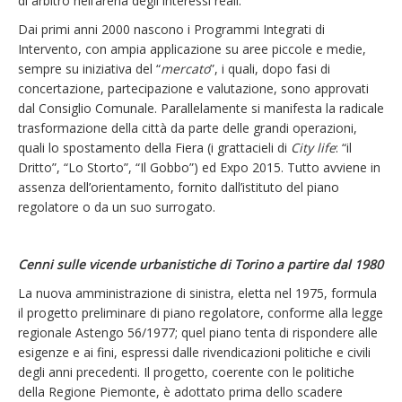
di arbitro nell’arena degli interessi reali.
Dai primi anni 2000 nascono i Programmi Integrati di
Intervento, con ampia applicazione su aree piccole e medie,
sempre su iniziativa del “
mercato
”, i quali, dopo fasi di
concertazione, partecipazione e valutazione, sono approvati
dal Consiglio Comunale. Parallelamente si manifesta la radicale
trasformazione della città da parte delle grandi operazioni,
quali lo spostamento della Fiera (i grattacieli di
City life
: “il
Dritto”, “Lo Storto”, “Il Gobbo”) ed Expo 2015. Tutto avviene in
assenza dell’orientamento, fornito dall’istituto del piano
regolatore o da un suo surrogato.
Cenni sulle vicende urbanistiche di Torino a partire dal 1980
La nuova amministrazione di sinistra, eletta nel 1975, formula
il progetto preliminare di piano regolatore, conforme alla legge
regionale Astengo 56/1977; quel piano tenta di rispondere alle
esigenze e ai fini, espressi dalle rivendicazioni politiche e civili
degli anni precedenti. Il progetto, coerente con le politiche
della Regione Piemonte, è adottato prima dello scadere