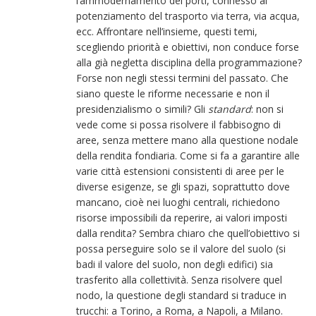
l’ammodernamento dei porti, connesso al
potenziamento del trasporto via terra, via acqua,
ecc. Affrontare nell’insieme, questi temi,
scegliendo priorità e obiettivi, non conduce forse
alla già negletta disciplina della programmazione?
Forse non negli stessi termini del passato. Che
siano queste le riforme necessarie e non il
presidenzialismo o simili? Gli
standard
: non si
vede come si possa risolvere il fabbisogno di
aree, senza mettere mano alla questione nodale
della rendita fondiaria. Come si fa a garantire alle
varie città estensioni consistenti di aree per le
diverse esigenze, se gli spazi, soprattutto dove
mancano, cioè nei luoghi centrali, richiedono
risorse impossibili da reperire, ai valori imposti
dalla rendita? Sembra chiaro che quell’obiettivo si
possa perseguire solo se il valore del suolo (si
badi il valore del suolo, non degli edifici) sia
trasferito alla collettività. Senza risolvere quel
nodo, la questione degli standard si traduce in
trucchi: a Torino, a Roma, a Napoli, a Milano.