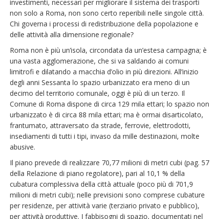
investimenti, necessari per migliorare il sistema dei trasporti
non solo a Roma, non sono certo reperibili nelle singole città.
Chi governa i processi di redistribuzione della popolazione e
delle attività alla dimensione regionale?
Roma non è più un’isola, circondata da un’estesa campagna; è
una vasta agglomerazione, che si va saldando ai comuni
limitrofi e dilatando a macchia d’olio in più direzioni. All’inizio
degli anni Sessanta lo spazio urbanizzato era meno di un
decimo del territorio comunale, oggi è più di un terzo. Il
Comune di Roma dispone di circa 129 mila ettari; lo spazio non
urbanizzato è di circa 88 mila ettari; ma è ormai disarticolato,
frantumato, attraversato da strade, ferrovie, elettrodotti,
insediamenti di tutti i tipi, invaso da mille destinazioni, molte
abusive.
Il piano prevede di realizzare 70,77 milioni di metri cubi (pag. 57
della Relazione di piano regolatore), pari al 10,1 % della
cubatura complessiva della città attuale (poco più di 701,9
milioni di metri cubi); nelle previsioni sono comprese cubature
per residenze, per attività varie (terziario privato e pubblico),
per attività produttive. I fabbisogni di spazio, documentati nel