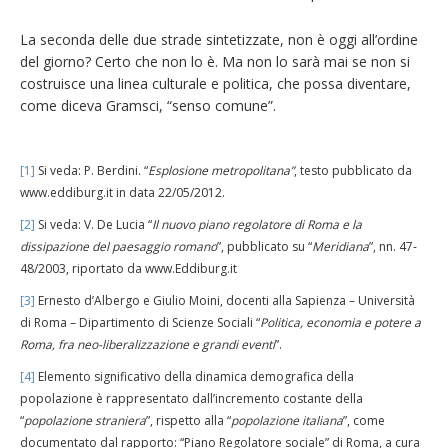
La seconda delle due strade sintetizzate, non è oggi all’ordine
del giorno? Certo che non lo è. Ma non lo sarà mai se non si
costruisce una linea culturale e politica, che possa diventare,
come diceva Gramsci, “senso comune”.
[1]
Si veda: P. Berdini. “
Esplosione metropolitana”
, testo pubblicato da
www.eddiburg.it in data 22/05/2012.
[2]
Si veda: V. De Lucia “
Il nuovo piano regolatore di Roma e la
dissipazione del paesaggio romano
”, pubblicato su “
Meridiana
”, nn. 47-
48/2003, riportato da www.Eddiburg.it
[3]
Ernesto d’Albergo e Giulio Moini, docenti alla Sapienza – Università
di Roma – Dipartimento di Scienze Sociali “
Politica, economia e potere a
Roma, fra neo-liberalizzazione e grandi eventi
”.
[4]
Elemento significativo della dinamica demografica della
popolazione è rappresentato dall’incremento costante della
“
popolazione straniera
”, rispetto alla “
popolazione italiana
”, come
documentato dal rapporto: “Piano Regolatore sociale” di Roma, a cura