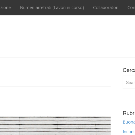
zione
Numeri arretrati (Lavori in corso)
Collaboratori
Con
Cerc
Rubri
Buona 
Incont