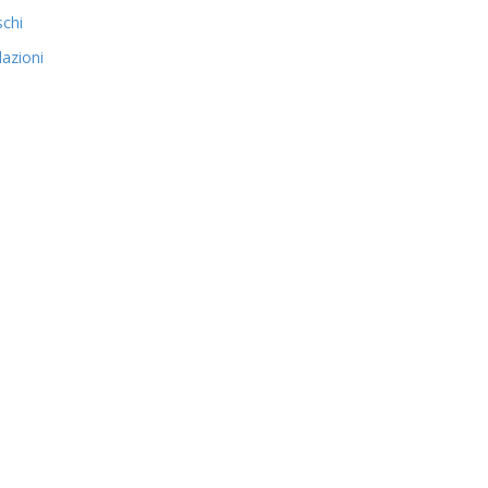
schi
azioni
i