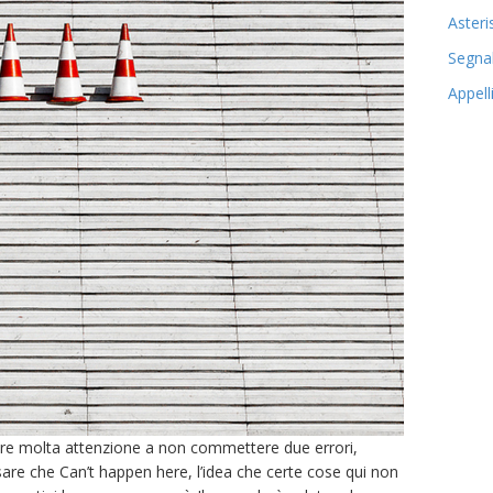
Asteri
Segnal
Appell
re molta attenzione a non commettere due errori,
sare che Can’t happen here, l’idea che certe cose qui non