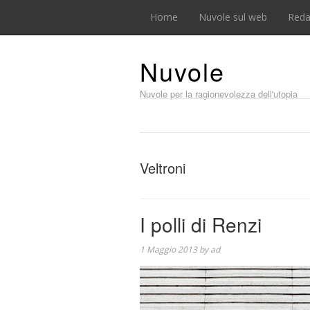
Home
Nuvole sul web
Reda
Nuvole
Nuvole per la ragionevolezza dell'utopia
Veltroni
I polli di Renzi
1 Maggio 2013
by
ad