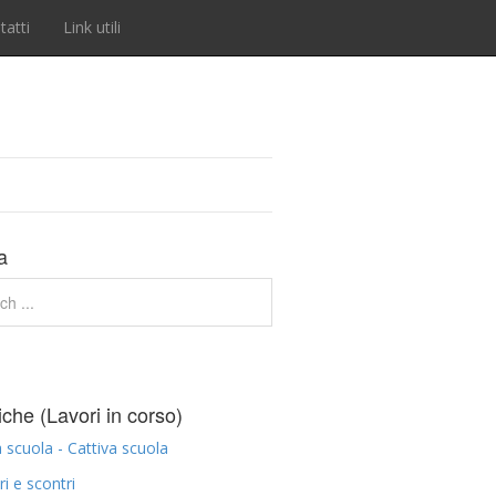
tatti
Link utili
a
che (Lavori in corso)
scuola - Cattiva scuola
ri e scontri