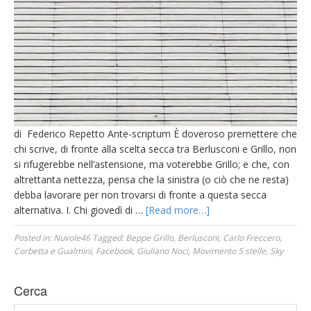
di Federico Repetto Ante-scriptum È doveroso premettere che
chi scrive, di fronte alla scelta secca tra Berlusconi e Grillo, non
si rifugerebbe nell’astensione, ma voterebbe Grillo; e che, con
altrettanta nettezza, pensa che la sinistra (o ciò che ne resta)
debba lavorare per non trovarsi di fronte a questa secca
alternativa. I. Chi giovedì di …
[Read more…]
Posted in:
Nuvole46
Tagged:
Beppe Grillo
,
Berlusconi
,
Carlo Freccero
,
Corbetta e Gualmini
,
Facebook
,
Giuliano Noci
,
Movimento 5 stelle
,
Sky
Cerca