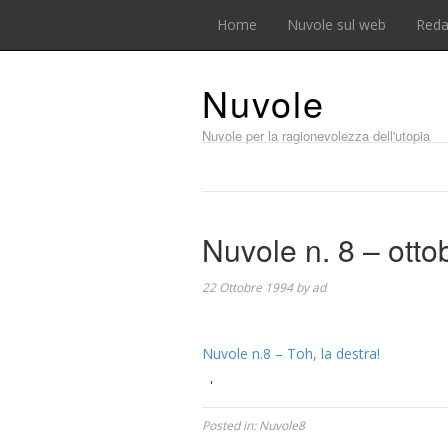
Home
Nuvole sul web
Reda
Nuvole
Nuvole per la ragionevolezza dell'utopia
Nuvole n. 8 – otto
22 Ottobre 1994
by
ad
Nuvole n.8 – Toh, la destra!
'
Posted in:
Nuvole8