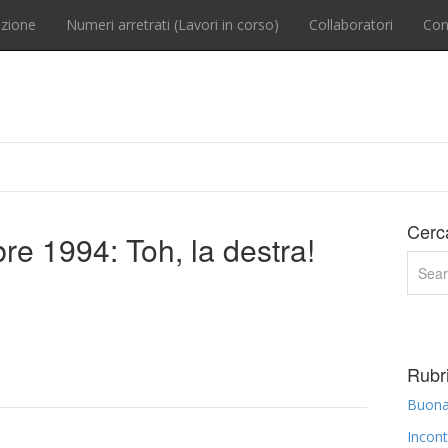
zione
Numeri arretrati (Lavori in corso)
Collaboratori
Con
Cerc
bre 1994: Toh, la destra!
Rubri
Buona 
Incont