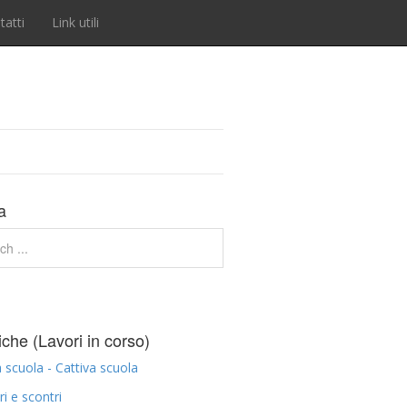
tatti
Link utili
a
che (Lavori in corso)
scuola - Cattiva scuola
ri e scontri