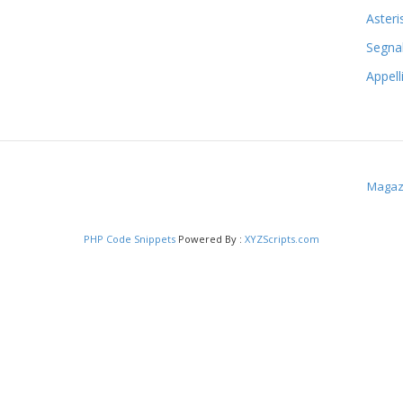
Asteri
Segnal
Appell
Magaz
PHP Code Snippets
Powered By :
XYZScripts.com