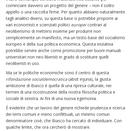
cominciare davvero un progetto del genere – non il solito
appello o una raccolta firme. Per quanto abbiano naturalmente
tagli analitici diversi, su questa base si potrebbe proporre ai
vari economisti e scienziati politici
europei
contrari al
neoliberismo di mettersi insieme per produrre non
semplicemente un manifesto, ma un testo-base del socialismo
europeo e della sua politica economica. Questa iniziativa
potrebbe servire anche come promozione per buoni manuali
universitari non neo-liberisti in grado di sostituire quelli
neoliberisti in uso.
Ma se le politiche economiche sono il centro di questa
rifondazione socialdemocratica
(absit injuria), la giusta
ambizione di Biasco è quella di una ripresa culturale, nei
termini di una ricostruzione della nostra filosofia politica e
sociale di sinistra. Ai fini di una nuova egemonia.
È evidente che un lavoro del genere richiede prudenza e ricerca
dei temi comuni e meno conflittuali, un minimo comun
denominatore cioè, che Biasco ha cercato di individuare. Con
qualche limite, che ora cercherò di mostrare.