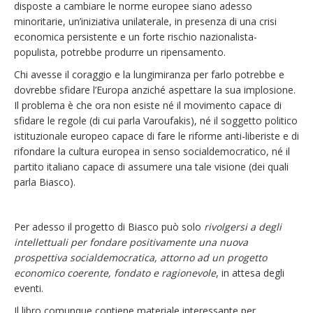
disposte a cambiare le norme europee siano adesso
minoritarie, un’iniziativa unilaterale, in presenza di una crisi
economica persistente e un forte rischio nazionalista-
populista, potrebbe produrre un ripensamento.
Chi avesse il coraggio e la lungimiranza per farlo potrebbe e
dovrebbe sfidare l’Europa anziché aspettare la sua implosione.
Il problema è che ora non esiste né il movimento capace di
sfidare le regole (di cui parla Varoufakis), né il soggetto politico
istituzionale europeo capace di fare le riforme anti-liberiste e di
rifondare la cultura europea in senso socialdemocratico, né il
partito italiano capace di assumere una tale visione (dei quali
parla Biasco).
Per adesso il progetto di Biasco può solo
rivolgersi a degli
intellettuali per fondare positivamente una nuova
prospettiva socialdemocratica, attorno ad un progetto
economico coerente, fondato e ragionevole
, in attesa degli
eventi.
Il libro comunque contiene materiale interessante per