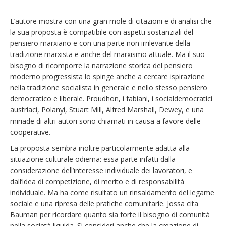
L’autore mostra con una gran mole di citazioni e di analisi che
la sua proposta è compatibile con aspetti sostanziali del
pensiero marxiano e con una parte non irrilevante della
tradizione marxista e anche del marxismo attuale. Ma il suo
bisogno di ricomporre la narrazione storica del pensiero
moderno progressista lo spinge anche a cercare ispirazione
nella tradizione socialista in generale e nello stesso pensiero
democratico e liberale. Proudhon, i fabiani, i socialdemocratici
austriaci, Polanyi, Stuart Mill, Alfred Marshall, Dewey, e una
miriade di altri autori sono chiamati in causa a favore delle
cooperative.
La proposta sembra inoltre particolarmente adatta alla
situazione culturale odierna: essa parte infatti dalla
considerazione dell’interesse individuale dei lavoratori, e
dall’idea di competizione, di merito e di responsabilità
individuale. Ma ha come risultato un rinsaldamento del legame
sociale e una ripresa delle pratiche comunitarie. Jossa cita
Bauman per ricordare quanto sia forte il bisogno di comunità
nella società liquida. Si consideri anche che la creazione di