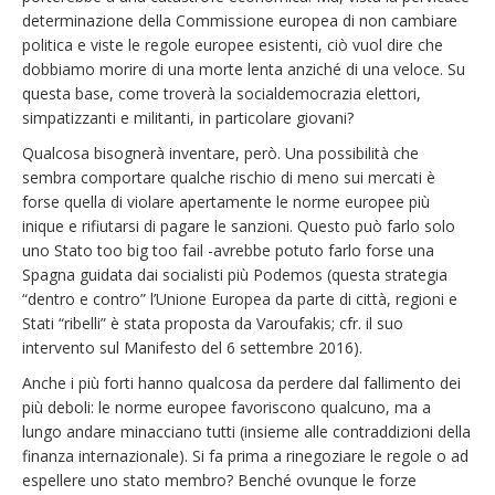
determinazione della Commissione europea di non cambiare
politica e viste le regole europee esistenti, ciò vuol dire che
dobbiamo morire di una morte lenta anziché di una veloce. Su
questa base, come troverà la socialdemocrazia elettori,
simpatizzanti e militanti, in particolare giovani?
Qualcosa bisognerà inventare, però. Una possibilità che
sembra comportare qualche rischio di meno sui mercati è
forse quella di violare apertamente le norme europee più
inique e rifiutarsi di pagare le sanzioni. Questo può farlo solo
uno Stato too big too fail -avrebbe potuto farlo forse una
Spagna guidata dai socialisti più Podemos (questa strategia
“dentro e contro” l’Unione Europea da parte di città, regioni e
Stati “ribelli” è stata proposta da Varoufakis; cfr. il suo
intervento sul Manifesto del 6 settembre 2016).
Anche i più forti hanno qualcosa da perdere dal fallimento dei
più deboli: le norme europee favoriscono qualcuno, ma a
lungo andare minacciano tutti (insieme alle contraddizioni della
finanza internazionale). Si fa prima a rinegoziare le regole o ad
espellere uno stato membro? Benché ovunque le forze