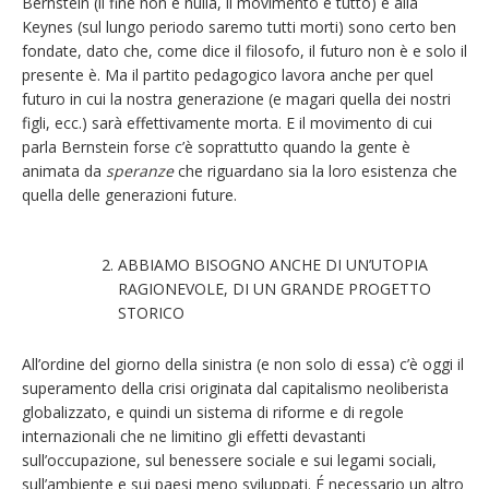
Bernstein (il fine non è nulla, il movimento è tutto) e alla
Keynes (sul lungo periodo saremo tutti morti) sono certo ben
fondate, dato che, come dice il filosofo, il futuro non è e solo il
presente è. Ma il partito pedagogico lavora anche per quel
futuro in cui la nostra generazione (e magari quella dei nostri
figli, ecc.) sarà effettivamente morta. E il movimento di cui
parla Bernstein forse c’è soprattutto quando la gente è
animata da
speranze
che riguardano sia la loro esistenza che
quella delle generazioni future.
ABBIAMO BISOGNO ANCHE DI UN’UTOPIA
RAGIONEVOLE, DI UN GRANDE PROGETTO
STORICO
All’ordine del giorno della sinistra (e non solo di essa) c’è oggi il
superamento della crisi originata dal capitalismo neoliberista
globalizzato, e quindi un sistema di riforme e di regole
internazionali che ne limitino gli effetti devastanti
sull’occupazione, sul benessere sociale e sui legami sociali,
sull’ambiente e sui paesi meno sviluppati. É necessario un altro