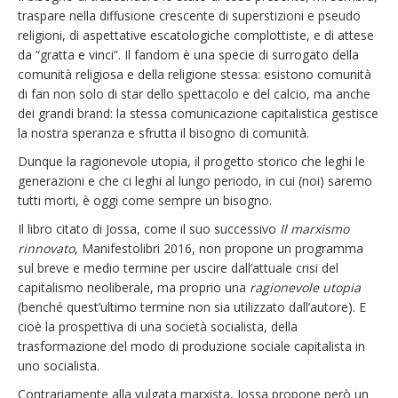
traspare nella diffusione crescente di superstizioni e pseudo
religioni, di aspettative escatologiche complottiste, e di attese
da “gratta e vinci”. Il fandom è una specie di surrogato della
comunità religiosa e della religione stessa: esistono comunità
di fan non solo di star dello spettacolo e del calcio, ma anche
dei grandi brand: la stessa comunicazione capitalistica gestisce
la nostra speranza e sfrutta il bisogno di comunità.
Dunque la ragionevole utopia, il progetto storico che leghi le
generazioni e che ci leghi al lungo periodo, in cui (noi) saremo
tutti morti, è oggi come sempre un bisogno.
Il libro citato di Jossa, come il suo successivo
Il marxismo
rinnovato
, Manifestolibri 2016, non propone un programma
sul breve e medio termine per uscire dall’attuale crisi del
capitalismo neoliberale, ma proprio una
ragionevole utopia
(benché quest’ultimo termine non sia utilizzato dall’autore). E
cioè la prospettiva di una società socialista, della
trasformazione del modo di produzione sociale capitalista in
uno socialista.
Contrariamente alla vulgata marxista, Jossa propone però un