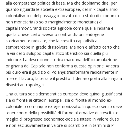
alla competenza politica di base. Ma che dobbiamo dire, per
quanto riguarda le società extraeuropee, del mix capitalismo-
colonialismo e del passaggio forzato dallo stato di economia
non monetaria (o solo marginalmente monetaria) al
capitalismo? Grandi società agricole come quella indiana e
quella cinese certo avevano contraddizioni endogene
storicamente radicate, che la crescita capitalistica
sembrerebbe in grado di risolvere. Ma non è affatto certo che
la via dello sviluppo capitalistico liberistico sia quella più
indolore. La descrizione storica marxiana dell’accumulazione
originaria del Capitale non conferma questa opinione. Ancora
più duro era il giudizio di Polanyi: trasformare radicalmente in
merce il lavoro, la terra e il prestito di denaro porta alla lunga a
disastri antropologici.
Una cultura socialdemocratica europea deve quindi giustificarsi
sia di fronte ai cittadini europei, sia di fronte al mondo ex-
coloniale o comunque ex-egemonizzato. In questo senso deve
tener conto della possibilità di forme alternative di crescita, o
meglio di progresso economico-sociale inteso in valore d’uso
e non esclusivamente in valore di scambio e in termini di Pil.