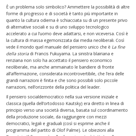
È un problema solo simbolico? Ammettere la possibilità di altre
forme di progresso e di società è tanto più importante in
quanto la cultura odierna è schiacciata su di un presente privo
di alternative sociali e su di uno sviluppo tecnologico
accelerato a cui l’uomo deve adattarsi, e non viceversa. Così è
la cultura di massa egemonizzata dai media neoliberali. Così
vede il mondo quel manuale del pensiero unico che è
La fine
della storia
di Francis Fukuyama. La sinistra blairiana e
renziana non solo ha accettato il pensiero economico
neoliberale, ma anche ammainato le bandiere di fronte
all’affermazione, considerata incontrovertibile, che l’era delle
grandi narrazioni è finita e che sono possibili solo piccole
narrazioni, nell’orizzonte della politica del leader.
Il pensiero socialdemocratico nella sua versione iniziale e
classica (quella dell’ortodosso Kautsky) era diretto in linea di
principio verso una società diversa, basata sul coordinamento
della produzione sociale, da raggiungere con mezzi
democratici, legali e graduali (così si esprime anche il
programma del partito di Olof Palme). Le obiezioni alla