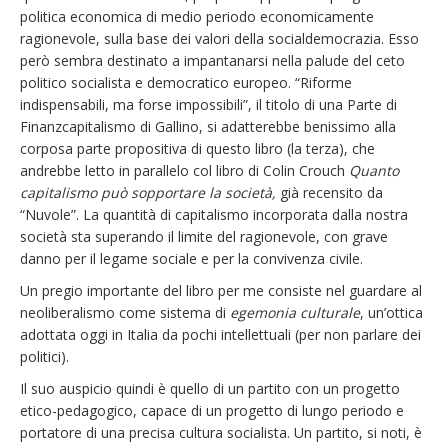
politica economica di medio periodo economicamente
ragionevole, sulla base dei valori della socialdemocrazia. Esso
però sembra destinato a impantanarsi nella palude del ceto
politico socialista e democratico europeo. “Riforme
indispensabili, ma forse impossibili”, il titolo di una Parte di
Finanzcapitalismo di Gallino, si adatterebbe benissimo alla
corposa parte propositiva di questo libro (la terza), che
andrebbe letto in parallelo col libro di Colin Crouch
Quanto
capitalismo può sopportare la società,
già recensito da
“Nuvole”. La quantità di capitalismo incorporata dalla nostra
società sta superando il limite del ragionevole, con grave
danno per il legame sociale e per la convivenza civile.
Un pregio importante del libro per me consiste nel guardare al
neoliberalismo come sistema di
egemonia culturale
, un’ottica
adottata oggi in Italia da pochi intellettuali (per non parlare dei
politici).
Il suo auspicio quindi è quello di un partito con un progetto
etico-pedagogico, capace di un progetto di lungo periodo e
portatore di una precisa cultura socialista. Un partito, si noti, è