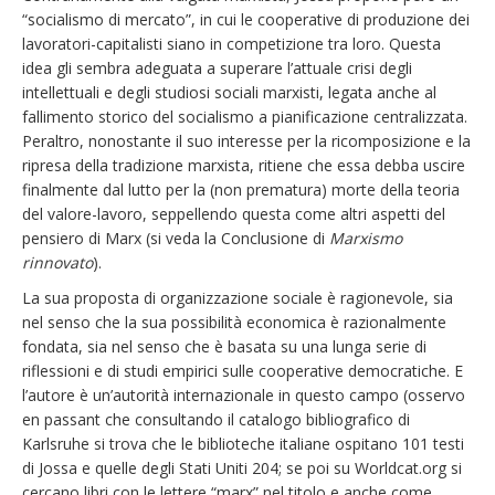
“socialismo di mercato”, in cui le cooperative di produzione dei
lavoratori-capitalisti siano in competizione tra loro. Questa
idea gli sembra adeguata a superare l’attuale crisi degli
intellettuali e degli studiosi sociali marxisti, legata anche al
fallimento storico del socialismo a pianificazione centralizzata.
Peraltro, nonostante il suo interesse per la ricomposizione e la
ripresa della tradizione marxista, ritiene che essa debba uscire
finalmente dal lutto per la (non prematura) morte della teoria
del valore-lavoro, seppellendo questa come altri aspetti del
pensiero di Marx (si veda la Conclusione di
Marxismo
rinnovato
).
La sua proposta di organizzazione sociale è ragionevole, sia
nel senso che la sua possibilità economica è razionalmente
fondata, sia nel senso che è basata su una lunga serie di
riflessioni e di studi empirici sulle cooperative democratiche. E
l’autore è un’autorità internazionale in questo campo (osservo
en passant che consultando il catalogo bibliografico di
Karlsruhe si trova che le biblioteche italiane ospitano 101 testi
di Jossa e quelle degli Stati Uniti 204; se poi su Worldcat.org si
cercano libri con le lettere “marx” nel titolo e anche come