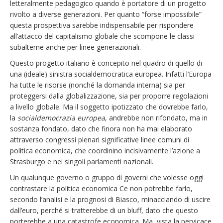
letteralmente pedagogico quando è portatore di un progetto
rivolto a diverse generazioni. Per quanto “forse impossibile”
questa prospettiva sarebbe indispensabile per rispondere
all’attacco del capitalismo globale che scompone le classi
subalterne anche per linee generazionali.
Questo progetto italiano è concepito nel quadro di quello di
una (ideale) sinistra socialdemocratica europea. Infatti l’Europa
ha tutte le risorse (nonché la domanda interna) sia per
proteggersi dalla globalizzazione, sia per proporre regolazioni
a livello globale. Ma il soggetto ipotizzato che dovrebbe farlo,
la
socialdemocrazia
europea
, andrebbe non rifondato, ma in
sostanza fondato, dato che finora non ha mai elaborato
attraverso congressi plenari significative linee comuni di
politica economica, che coordinino incisivamente l’azione a
Strasburgo e nei singoli parlamenti nazionali.
Un qualunque governo o gruppo di governi che volesse oggi
contrastare la politica economica Ce non potrebbe farlo,
secondo l’analisi e la prognosi di Biasco, minacciando di uscire
dall’euro, perché si tratterebbe di un bluff, dato che questo
porterebbe a una catastrofe economica. Ma, vista la pervicace