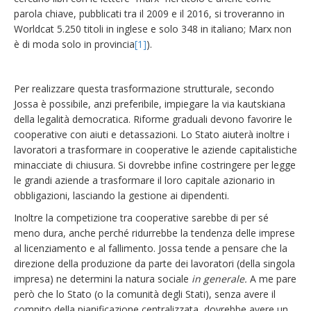
parola chiave, pubblicati tra il 2009 e il 2016, si troveranno in
Worldcat 5.250 titoli in inglese e solo 348 in italiano; Marx non
è di moda solo in provincia
[1]
).
Per realizzare questa trasformazione strutturale, secondo
Jossa è possibile, anzi preferibile, impiegare la via kautskiana
della legalità democratica. Riforme graduali devono favorire le
cooperative con aiuti e detassazioni. Lo Stato aiuterà inoltre i
lavoratori a trasformare in cooperative le aziende capitalistiche
minacciate di chiusura. Si dovrebbe infine costringere per legge
le grandi aziende a trasformare il loro capitale azionario in
obbligazioni, lasciando la gestione ai dipendenti.
Inoltre la competizione tra cooperative sarebbe di per sé
meno dura, anche perché ridurrebbe la tendenza delle imprese
al licenziamento e al fallimento. Jossa tende a pensare che la
direzione della produzione da parte dei lavoratori (della singola
impresa) ne determini la natura sociale
in generale.
A me pare
però che lo Stato (o la comunità degli Stati), senza avere il
compito della pianificazione centralizzata, dovrebbe avere un