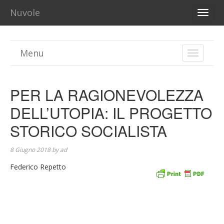
Nuvole
TOGG
NAVI
Menu
TOGGLE
NAVIGA
PER LA RAGIONEVOLEZZA
DELL’UTOPIA: IL PROGETTO
STORICO SOCIALISTA
8 Giugno 2018
by
ad
Federico Repetto