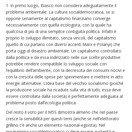
1. In primo luogo, Biasco non considera adeguatamente il
problema ambientale. La cultura socialdemocratica, se si
oppone seriamente al capitalismo finanziario converge
necessariamente con quella ecologista, con la quale ha
qualcosa di più di una semplice contiguità politica. Infatti è
proprio lo sviluppo illimitato, senza vincoli, del capitalismo
(quello di cui parlano con diversi accenti Marx e Polanyi) che
porta oggi al disastro ambientale. Un capitalismo controllato
dalla politica e da essa indirizzato nelle sue scelte produttive
potrebbe rendere compatibile lo sviluppo sociale con
l’equilibrio dell’ambiente, con la decrescita dei consumi nocivi e
con la crescita delle spese per sperimentare e mettere in atto
energie alternative. L’idea base del vecchio socialismo (poiché
la produzione sociale ha ricadute sulla vita di tutti, essa deve
essere controllata dalla società) è perfettamente adeguata al
problema posto dall’ecologia politica.
Del resto il voto per il M5S dimostra almeno che nel paese
cresce la sensibilità per questi temi (anche se nell’elettorato
grillino c’è anche un elemento nazional-egoista). Nel
programma socialdemocratico ci deve essere austerità e