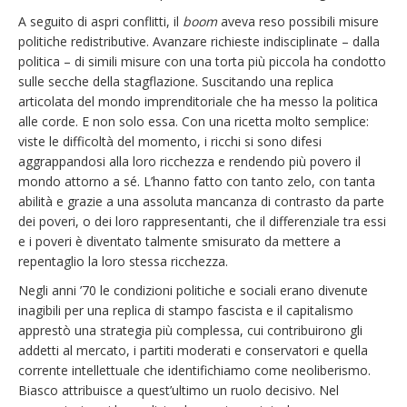
A seguito di aspri conflitti, il
boom
aveva reso possibili misure
politiche redistributive. Avanzare richieste indisciplinate – dalla
politica – di simili misure con una torta più piccola ha condotto
sulle secche della stagflazione. Suscitando una replica
articolata del mondo imprenditoriale che ha messo la politica
alle corde. E non solo essa. Con una ricetta molto semplice:
viste le difficoltà del momento, i ricchi si sono difesi
aggrappandosi alla loro ricchezza e rendendo più povero il
mondo attorno a sé. L’hanno fatto con tanto zelo, con tanta
abilità e grazie a una assoluta mancanza di contrasto da parte
dei poveri, o dei loro rappresentanti, che il differenziale tra essi
e i poveri è diventato talmente smisurato da mettere a
repentaglio la loro stessa ricchezza.
Negli anni ’70 le condizioni politiche e sociali erano divenute
inagibili per una replica di stampo fascista e il capitalismo
apprestò una strategia più complessa, cui contribuirono gli
addetti al mercato, i partiti moderati e conservatori e quella
corrente intellettuale che identifichiamo come neoliberismo.
Biasco attribuisce a quest’ultimo un ruolo decisivo. Nel