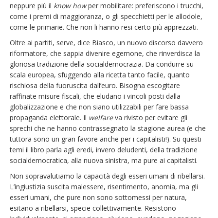
neppure più il
know how
per mobilitare: preferiscono i trucchi,
come i premi di maggioranza, o gli specchietti per le allodole,
come le primarie. Che non li hanno resi certo più apprezzati.
Oltre ai partiti, serve, dice Biasco, un nuovo discorso davvero
riformatore, che sappia divenire egemone, che rinverdisca la
gloriosa tradizione della socialdemocrazia. Da condurre su
scala europea, sfuggendo alla ricetta tanto facile, quanto
rischiosa della fuoruscita dall’euro. Bisogna escogitare
raffinate misure fiscali, che eludano i vincoli posti dalla
globalizzazione e che non siano utilizzabili per fare bassa
propaganda elettorale. Il
welfare
va rivisto per evitare gli
sprechi che ne hanno contrassegnato la stagione aurea (e che
tuttora sono un gran favore anche per i capitalisti!). Su questi
temi il libro parla agli eredi, invero deludenti, della tradizione
socialdemocratica, alla nuova sinistra, ma pure ai capitalisti.
Non sopravalutiamo la capacità degli esseri umani di ribellarsi.
L’ingiustizia suscita malessere, risentimento, anomia, ma gli
esseri umani, che pure non sono sottomessi per natura,
esitano a ribellarsi, specie collettivamente. Resistono