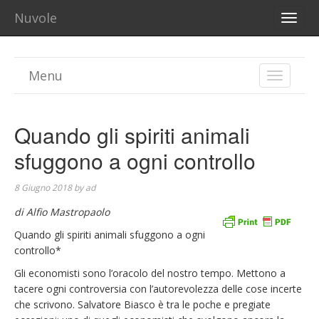
Nuvole
TOGG
NAVI
Menu
TOGGLE
NAVIGA
Quando gli spiriti animali
sfuggono a ogni controllo
8 Giugno 2018
by
ad
di Alfio Mastropaolo
Quando gli spiriti animali sfuggono a ogni
controllo*
Gli economisti sono l’oracolo del nostro tempo. Mettono a
tacere ogni controversia con l’autorevolezza delle cose incerte
che scrivono. Salvatore Biasco è tra le poche e pregiate