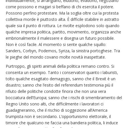
individualmente, si arrangiano, eludono, evadono, negoziano
come possono e magari si beffano di chi esercita il potere.
Possono perfino protestare. Ma la soglia oltre cui la protesta
collettiva morde è piuttosto alta. È difficile stabilire in astratto
quale sia il punto di rottura. Le rivolte esplodono solo quando
qualche impresa politica, partito, movimento, organizza anche
embrionalmente il malessere e disegna un futuro possibile.
Non è così facile. Al momento si sente qualche squillo:
Sanders, Corbyn, Podemos, Syriza, la sinistra portoghese. Tra
le pieghe del mondo covano molte novità inaspettate.
Purtroppo, gli spiriti animali della politica remano contro. Si
consenta un esempio. Tanto i conservatori quanto i laburisti,
tolto qualche esagitato demagogo, sanno che il Brexit è un
disastro; sanno che l’esito del referendum testimonia più il
rifiuto delle politiche condotte finora che non una vera
bocciatura dell’Europa; sanno che i rischi di smembramento del
Regno Unito sono alti, che difficilmente i lavoratori ci
guadagneranno, che il rischio di soggezione all’America
trumpista non è secondario. L’opportunismo elettorale, il
timore che qualcuno ne faccia una bandiera politica, li induce