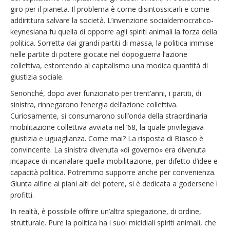
giro per il pianeta. Il problema è come disintossicarli e come
addirittura salvare la società. L’invenzione socialdemocratico-
keynesiana fu quella di opporre agli spiriti animali la forza della
politica. Sorretta dai grandi partiti di massa, la politica immise
nelle partite di potere giocate nel dopoguerra l’azione
collettiva, estorcendo al capitalismo una modica quantità di
giustizia sociale.
Senonché, dopo aver funzionato per trent’anni, i partiti, di
sinistra, rinnegarono l’energia dell’azione collettiva.
Curiosamente, si consumarono sull’onda della straordinaria
mobilitazione collettiva avviata nel ’68, la quale privilegiava
giustizia e uguaglianza. Come mai? La risposta di Biasco è
convincente. La sinistra divenuta «di governo» era divenuta
incapace di incanalare quella mobilitazione, per difetto d’idee e
capacità politica. Potremmo supporre anche per convenienza.
Giunta alfine ai piani alti del potere, si è dedicata a godersene i
profitti.
In realtà, è possibile offrire un’altra spiegazione, di ordine,
strutturale. Pure la politica ha i suoi micidiali spiriti animali, che