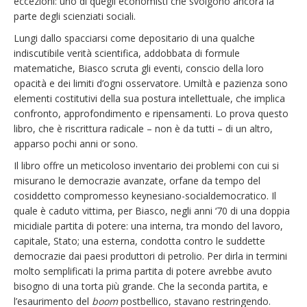
eccezioni: uno di quegli economisti che svolgono ancora la
parte degli scienziati sociali.
Lungi dallo spacciarsi come depositario di una qualche
indiscutibile verità scientifica, addobbata di formule
matematiche, Biasco scruta gli eventi, conscio della loro
opacità e dei limiti d’ogni osservatore. Umiltà e pazienza sono
elementi costitutivi della sua postura intellettuale, che implica
confronto, approfondimento e ripensamenti. Lo prova questo
libro, che è riscrittura radicale – non è da tutti – di un altro,
apparso pochi anni or sono.
Il libro offre un meticoloso inventario dei problemi con cui si
misurano le democrazie avanzate, orfane da tempo del
cosiddetto compromesso keynesiano-socialdemocratico. Il
quale è caduto vittima, per Biasco, negli anni ‘70 di una doppia
micidiale partita di potere: una interna, tra mondo del lavoro,
capitale, Stato; una esterna, condotta contro le suddette
democrazie dai paesi produttori di petrolio. Per dirla in termini
molto semplificati la prima partita di potere avrebbe avuto
bisogno di una torta più grande. Che la seconda partita, e
l’esaurimento del
boom
postbellico, stavano restringendo.