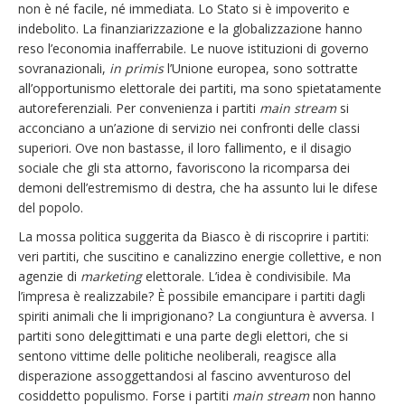
non è né facile, né immediata. Lo Stato si è impoverito e
indebolito. La finanziarizzazione e la globalizzazione hanno
reso l’economia inafferrabile. Le nuove istituzioni di governo
sovranazionali,
in primis
l’Unione europea, sono sottratte
all’opportunismo elettorale dei partiti, ma sono spietatamente
autoreferenziali. Per convenienza i partiti
main stream
si
acconciano a un’azione di servizio nei confronti delle classi
superiori. Ove non bastasse, il loro fallimento, e il disagio
sociale che gli sta attorno, favoriscono la ricomparsa dei
demoni dell’estremismo di destra, che ha assunto lui le difese
del popolo.
La mossa politica suggerita da Biasco è di riscoprire i partiti:
veri partiti, che suscitino e canalizzino energie collettive, e non
agenzie di
marketing
elettorale. L’idea è condivisibile. Ma
l’impresa è realizzabile? È possibile emancipare i partiti dagli
spiriti animali che li imprigionano? La congiuntura è avversa. I
partiti sono delegittimati e una parte degli elettori, che si
sentono vittime delle politiche neoliberali, reagisce alla
disperazione assoggettandosi al fascino avventuroso del
cosiddetto populismo. Forse i partiti
main stream
non hanno