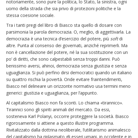
notoriamente, sono pure la politica, lo Stato, la sinistra, ogni
uomo della strada che sia privo di protezioni politiche e la
stessa coesione sociale.
Tra i tanti pregi del libro di Biasco sta quello di dosare con
parsimonia la parola democrazia. O, meglio, di aggettivarla. La
democrazia è una tecnica d’esercizio del potere, più
soft
di
altre. Punta al consenso dei governati, anziché reprimerli. Ma
non è cancellazione del potere, né la sua sostituzione con un
po’ di diritti, che sono calpestabili senza troppi danni. Può
benissimo aversi, ahinoi, democrazia senza giustizia e senza
uguaglianza. Si può perfino dirsi democratici quando un italiano
su quattro rischia la povertà. Onde evitare fraintendimenti,
Biasco nel delineare un orizzonte normativo usa termini meno
generici: giustizia e uguaglianza, per l’appunto.
Al capitalismo Biasco non fa sconti. Lo chiama «tirannico».
Tirannici sono gli spiriti animali del mercato. Da essi,
sosteneva Karl Polanyi, occorre proteggere la società. Biasco
rigorosamente si attiene a questo illustre programma.
Rivitalizzato dalla dottrina neoliberale, l’utilitarismo animalesco
del capitalismo ha riplasmato gli esseri umani, in occidente e in