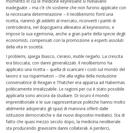
momento in cui le medicine keynesiane si rivelavano
inadeguate – ma c’è chi sostiene che non furono applicate con
la necessaria determinazione – il neoliberismo fornì una
ricetta, rianimò gli addetti al mercato, riconvertì i partiti di
centrodestra, nel dopoguerra allineatisi al keynesismo, e
impose la sua egemonia, anche a gran parte della specie degli
economisti, compensati con la promozione a esperti assoluti
della vita in società.
I problemi, spiega Biasco, c’erano, inutile negarlo. La crescita
era bloccata, con danni generalizzati. Il neoliberismo ha
applicato una ricetta – quella di scaricare i costi sul mondo del
lavoro e sui risparmiatori – che alla vigilia della rivoluzione
conservatrice di Reagan e Thatcher era apparsa ad Habermas
politicamente irrealizzabile. Le ragioni per cui è stato possibile
applicarla sono ancora da studiare. Di sicuro il mondo
imprenditoriale e le sue rappresentanze politiche hanno molto
abilmente adoperato gli spazi di manovra offerti dalle
istituzioni democratiche e dai nuovi dispositivi mediatici. Sta di
fatto che quasi mezzo secolo dopo, la medicina neoliberale
sta producendo gravissimi danni collaterali. A perderci,