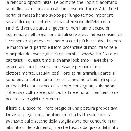
la rendono opportunista. Le politiche che i politici adottano
sono finalizzate anzitutto al consenso elettorale. A tal fine i
partiti di massa hanno svolto per lungo tempo imponenti
servizi di rappresentanza e manutenzione dell’elettorato.
Finché, divenuti partiti di governo, non hanno deciso di
risparmiare nell’erogazione di tali servizi essendosi convinti che
il consenso si poteva ottenerlo a costi più bassi, disattivando
le macchine di partito e il loro potenziale di mobilitazione e
manipolando invece gli elettori tramite i
media
. Lo Stato e i
capitalisti – quest’ultimo si chiama lobbismo – avrebbero
assicurato loro le risorse necessarie per riprodursi
elettoralmente. Esauditi così i loro spiriti animali, i partiti si
sono privati della risorsa con cui tenevano a bada gli spiriti
animali del capitalismo, cui si sono consegnati, subendone
l’offensiva culturale e politica. La fine è nota. Il baricentro del
potere sta oggidì nei mercati.
Il libro di Biasco ha il raro pregio di una postura propositiva.
Dove si spiega che il neoliberismo ha tratto sì le società
avanzate dalle secche della stagflazione per condurle in un
labirinto di decadimento, ma che l’uscita da questo labirinto