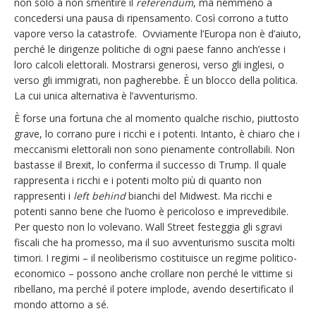
non solo a non smentire il
referendum
, ma nemmeno a
concedersi una pausa di ripensamento. Così corrono a tutto
vapore verso la catastrofe. Ovviamente l’Europa non è d’aiuto,
perché le dirigenze politiche di ogni paese fanno anch’esse i
loro calcoli elettorali. Mostrarsi generosi, verso gli inglesi, o
verso gli immigrati, non pagherebbe. È un blocco della politica.
La cui unica alternativa è l’avventurismo.
È forse una fortuna che al momento qualche rischio, piuttosto
grave, lo corrano pure i ricchi e i potenti. Intanto, è chiaro che i
meccanismi elettorali non sono pienamente controllabili. Non
bastasse il Brexit, lo conferma il successo di Trump. Il quale
rappresenta i ricchi e i potenti molto più di quanto non
rappresenti i
left behind
bianchi del Midwest. Ma ricchi e
potenti sanno bene che l’uomo è pericoloso e imprevedibile.
Per questo non lo volevano. Wall Street festeggia gli sgravi
fiscali che ha promesso, ma il suo avventurismo suscita molti
timori. I regimi – il neoliberismo costituisce un regime politico-
economico – possono anche crollare non perché le vittime si
ribellano, ma perché il potere implode, avendo desertificato il
mondo attorno a sé.