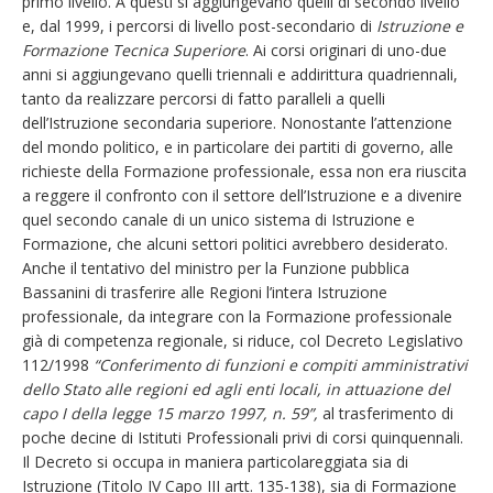
primo livello. A questi si aggiungevano quelli di secondo livello
e, dal 1999, i percorsi di livello post-secondario di
Istruzione e
Formazione Tecnica Superiore
. Ai corsi originari di uno-due
anni si aggiungevano quelli triennali e addirittura quadriennali,
tanto da realizzare percorsi di fatto paralleli a quelli
dell’Istruzione secondaria superiore. Nonostante l’attenzione
del mondo politico, e in particolare dei partiti di governo, alle
richieste della Formazione professionale, essa non era riuscita
a reggere il confronto con il settore dell’Istruzione e a divenire
quel secondo canale di un unico sistema di Istruzione e
Formazione, che alcuni settori politici avrebbero desiderato.
Anche il tentativo del ministro per la Funzione pubblica
Bassanini di trasferire alle Regioni l’intera Istruzione
professionale, da integrare con la Formazione professionale
già di competenza regionale, si riduce, col Decreto Legislativo
112/1998
“Conferimento di funzioni e compiti amministrativi
dello Stato alle regioni ed agli enti locali, in attuazione del
capo I della legge 15 marzo 1997, n. 59”,
al trasferimento di
poche decine di Istituti Professionali privi di corsi quinquennali.
Il Decreto si occupa in maniera particolareggiata sia di
Istruzione (Titolo IV Capo III artt. 135-138), sia di Formazione