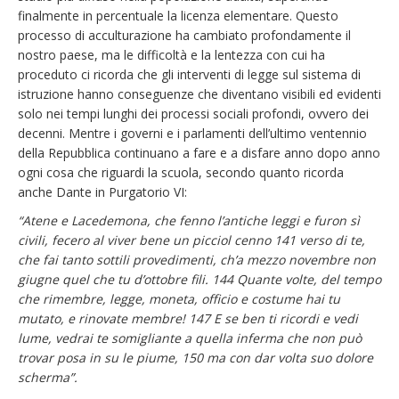
finalmente in percentuale la licenza elementare. Questo
processo di acculturazione ha cambiato profondamente il
nostro paese, ma le difficoltà e la lentezza con cui ha
proceduto ci ricorda che gli interventi di legge sul sistema di
istruzione hanno conseguenze che diventano visibili ed evidenti
solo nei tempi lunghi dei processi sociali profondi, ovvero dei
decenni. Mentre i governi e i parlamenti dell’ultimo ventennio
della Repubblica continuano a fare e a disfare anno dopo anno
ogni cosa che riguardi la scuola, secondo quanto ricorda
anche Dante in Purgatorio VI:
“
Atene e Lacedemona, che fenno
l’antiche leggi e furon sì
civili, fecero al viver bene un picciol cenno 141 verso di te,
che fai tanto sottili provedimenti, ch’a mezzo novembre non
giugne quel che tu d’ottobre fili. 144 Quante volte, del tempo
che rimembre, legge, moneta, officio e costume hai tu
mutato, e rinovate membre! 147 E se ben ti ricordi e vedi
lume, vedrai te somigliante a quella inferma che non può
trovar posa in su le piume, 150 ma con dar volta suo dolore
scherma”.