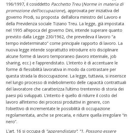
196/1997, il cosiddetto
Pacchetto Treu
(
Norme in materia di
promozione dell’occupazione
), approvata per iniziativa del
governo Prodi, su proposta dell’allora ministro del Lavoro e
della Previdenza sociale Tiziano Treu. La legge, già impostata
nel 1995 all’epoca del governo Dini, intende superare quanto
previsto dalla Legge 230/1962, che prevedeva il lavoro “a
tempo indeterminato” come principale rapporto di lavoro. La
nuova legge intende soprattutto introdurre e/o disciplinare
alcune forme di lavoro temporaneo (lavoro interinale, job
sharing, ecc.) e l’apprendistato. L’intento è di accentuare le
forme di flessibilità lavorativa in modo da contrastare per
questa strada la disoccupazione. La legge, tuttavia, si inserisce
nel lungo processo di indebolimento delle capacità contrattuali
del lavoratore che caratterizza l’ultimo trentennio di storia dei
paesi più sviluppati. L’intento è quello di ridurre il costo del
lavoro all’interno dei processi produttivi in genere, con
l’obiettivo di incrementate le possibilità di occupazione
regolamentata, anche se precaria, e ridurre quella irregolare “in
nero”.
L’art. 16 si occupa di
“apprendistato”
:
“1. Possono essere