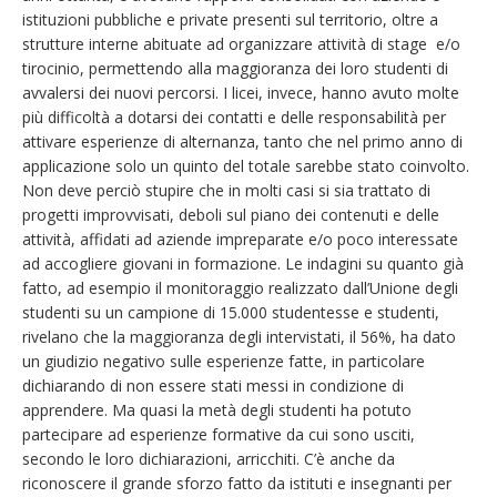
istituzioni pubbliche e private presenti sul territorio, oltre a
strutture interne abituate ad organizzare attività di stage e/o
tirocinio, permettendo alla maggioranza dei loro studenti di
avvalersi dei nuovi percorsi. I licei, invece, hanno avuto molte
più difficoltà a dotarsi dei contatti e delle responsabilità per
attivare esperienze di alternanza, tanto che nel primo anno di
applicazione solo un quinto del totale sarebbe stato coinvolto.
Non deve perciò stupire che in molti casi si sia trattato di
progetti improvvisati, deboli sul piano dei contenuti e delle
attività, affidati ad aziende impreparate e/o poco interessate
ad accogliere giovani in formazione. Le indagini su quanto già
fatto, ad esempio il monitoraggio realizzato dall’Unione degli
studenti su un campione di 15.000 studentesse e studenti,
rivelano che la maggioranza degli intervistati, il 56%, ha dato
un giudizio negativo sulle esperienze fatte, in particolare
dichiarando di non essere stati messi in condizione di
apprendere. Ma quasi la metà degli studenti ha potuto
partecipare ad esperienze formative da cui sono usciti,
secondo le loro dichiarazioni, arricchiti. C’è anche da
riconoscere il grande sforzo fatto da istituti e insegnanti per