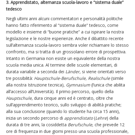
3. Apprendistato, alternanza scuola-lavoro e “sistema duale”
tedesco
Negli ultimi anni alcuni commentatori e personalità politiche
hanno fatto riferimento al “sistema duale” tedesco, come
modello e insieme di “buone pratiche” a cui ispirare la nostra
legislazione e le nostre esperienze. Anche il dibattito recente
sull’alternanza scuola-lavoro sembra voler richiamare lo stesso
confronto, ma si tratta di un grossolano errore di prospettiva.
Intanto in Germania non esiste un equivalente della nostra
scuola media unica. Al termine delle scuole elementari, di
durata variabile a seconda dei
Länder
, si viene orientati verso
tre possibilità:
Hauptschule-Berufschule, Realschule
(simile
alla nostra Istruzione tecnica)
, Gymnasium
(l’unica che abilita
all’accesso all’Università). Il primo percorso, quello della
Hauptschule
, dura cinque anni ed è centrato, oltre che
sull’apprendimento teorico, sullo sviluppo di abilità pratiche;
alla sua conclusione (quando lo studente ha circa 15 anni),
inizia un secondo percorso di
apprendistato
(
Lehre
) della
durata di tre anni, la cosiddetta
Berufschule,
che prevede 12
ore di frequenza in due giorni presso una scuola professionale,