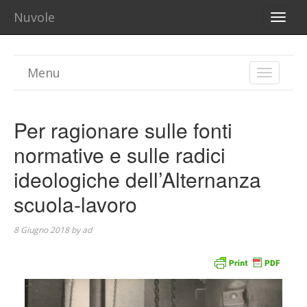
Nuvole
TOGG
NAVI
Menu
TOGGLE
NAVIGA
Per ragionare sulle fonti
normative e sulle radici
ideologiche dell’Alternanza
scuola-lavoro
8 Giugno 2018
by
ad