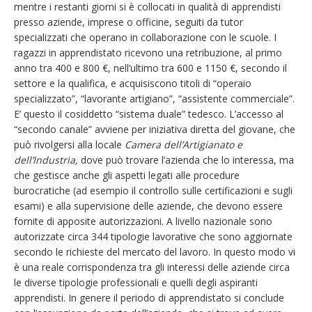
mentre i restanti giorni si è collocati in qualità di apprendisti
presso aziende, imprese o officine, seguiti da tutor
specializzati che operano in collaborazione con le scuole. I
ragazzi in apprendistato ricevono una retribuzione, al primo
anno tra 400 e 800 €, nell’ultimo tra 600 e 1150 €, secondo il
settore e la qualifica, e acquisiscono titoli di “operaio
specializzato”, “lavorante artigiano”, “assistente commerciale”.
E’ questo il cosiddetto “sistema duale” tedesco. L’accesso al
“secondo canale” avviene per iniziativa diretta del giovane, che
può rivolgersi alla locale
Camera dell’Artigianato e
dell’Industria,
dove può trovare l’azienda che lo interessa, ma
che gestisce anche gli aspetti legati alle procedure
burocratiche (ad esempio il controllo sulle certificazioni e sugli
esami) e alla supervisione delle aziende, che devono essere
fornite di apposite autorizzazioni. A livello nazionale sono
autorizzate circa 344 tipologie lavorative che sono aggiornate
secondo le richieste del mercato del lavoro. In questo modo vi
è una reale corrispondenza tra gli interessi delle aziende circa
le diverse tipologie professionali e quelli degli aspiranti
apprendisti. In genere il periodo di apprendistato si conclude