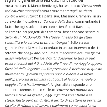
segretario generale della FIM-CISL, il sindacato dei
metalmeccanici, Marco Bentivogli, ha tweettato:
“Piccoli snob
radical-chic monopolizzano i movimenti degli studenti
contro il loro futuro”
. Da parte sua, Massimo Gramellini, in un
corsivo del 4 ottobre sul
Corriere della Sera
, commentando il
fatto che agli studenti di un liceo scientifico di Ravenna,
nell’ambito dei progetti di alternanza, fosse toccato servire ai
tavoli di un
McDonald’s
:
“Mi sfugge il nesso tra gli studi
scientifici e la cottura di un hamburger”.
Sullo stesso
giornale Dario Di Vico ha ricordato in un suo intervento del 14
ottobre che
“negli anni ’70 il metalmeccanico era una figura
quasi mitologica”
. Per De Vico
“indossando la tuta si può
essere tecnici del 4.0, addetti alle linee di montaggio oppure
facchini della logistica (…) l’impressione è però che di questo
mutamento i giovani sappiano poco o niente e la figura
dell’operaio sia assimilata tout court al lavoro manuale o
peggio allo «sfruttamento»”.
Al giornalista risponde uno
studente 18enne, Enrico Galletti:
“
Entrare nel mondo del
lavoro e farlo da giovani, oggi, significa voler bene a se
stessi. Resta però un diritto. Il diritto di sbattere la porta. La
facoltà di rifiutarsi di lavare i pavimenti come esperienza