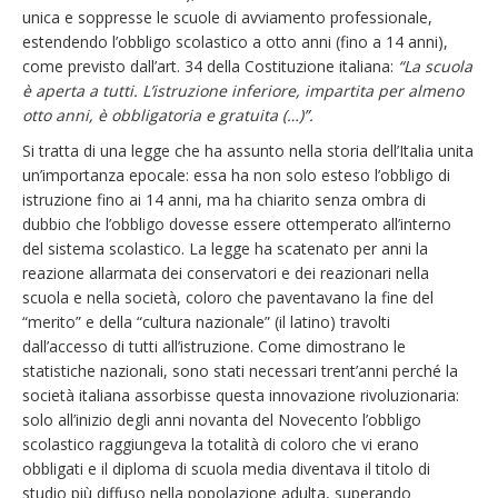
unica e soppresse le scuole di avviamento professionale,
estendendo l’obbligo scolastico a otto anni (fino a 14 anni),
come previsto dall’art. 34 della Costituzione italiana:
“La scuola
è aperta a tutti. L’istruzione inferiore, impartita per almeno
otto anni, è obbligatoria e gratuita (…)”.
Si tratta di una legge che ha assunto nella storia dell’Italia unita
un’importanza epocale: essa ha non solo esteso l’obbligo di
istruzione fino ai 14 anni, ma ha chiarito senza ombra di
dubbio che l’obbligo dovesse essere ottemperato all’interno
del sistema scolastico. La legge ha scatenato per anni la
reazione allarmata dei conservatori e dei reazionari nella
scuola e nella società, coloro che paventavano la fine del
“merito” e della “cultura nazionale” (il latino) travolti
dall’accesso di tutti all’istruzione. Come dimostrano le
statistiche nazionali, sono stati necessari trent’anni perché la
società italiana assorbisse questa innovazione rivoluzionaria:
solo all’inizio degli anni novanta del Novecento l’obbligo
scolastico raggiungeva la totalità di coloro che vi erano
obbligati e il diploma di scuola media diventava il titolo di
studio più diffuso nella popolazione adulta, superando