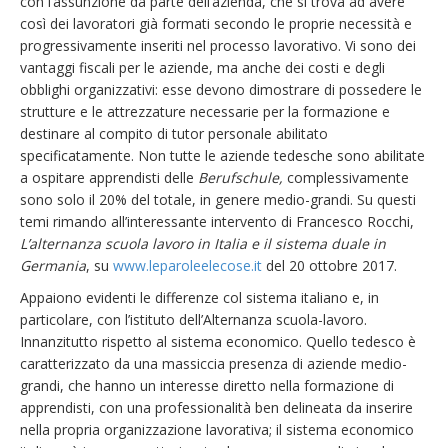
con l’assunzione da parte dell’azienda, che si trova ad avere
così dei lavoratori già formati secondo le proprie necessità e
progressivamente inseriti nel processo lavorativo. Vi sono dei
vantaggi fiscali per le aziende, ma anche dei costi e degli
obblighi organizzativi: esse devono dimostrare di possedere le
strutture e le attrezzature necessarie per la formazione e
destinare al compito di tutor personale abilitato
specificatamente. Non tutte le aziende tedesche sono abilitate
a ospitare apprendisti delle
Berufschule,
complessivamente
sono solo il 20% del totale, in genere medio-grandi. Su questi
temi rimando all’interessante intervento di Francesco Rocchi,
L’alternanza scuola lavoro in Italia e il sistema duale in
Germania
, su
www.leparoleelecose.it
del 20 ottobre 2017.
Appaiono evidenti le differenze col sistema italiano e, in
particolare, con l’istituto dell’Alternanza scuola-lavoro.
Innanzitutto rispetto al sistema economico. Quello tedesco è
caratterizzato da una massiccia presenza di aziende medio-
grandi, che hanno un interesse diretto nella formazione di
apprendisti, con una professionalità ben delineata da inserire
nella propria organizzazione lavorativa; il sistema economico