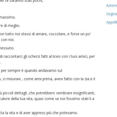
r te saranno stati pochi,
Asteri
Segnal
l massimo.
Appell
 di meglio.
 tutto noi stessi di amare, coccolare, e forse un po’
o con noi.
 nessuno.
 raccontarci gli scherzi fatti al liceo con i tuoi amici, per
.
 per sempre è quando andavamo sul
, ci misuravi , come anni prima, avevi fatto con la zia e il
iù piccoli dettagli ,che potrebbero sembrare insignificanti,
 calore della tua vita, quasi come se noi fossimo stati li a
tutta la vita e di aver appreso più che potevamo.