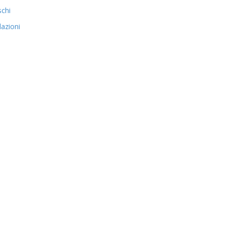
schi
azioni
i