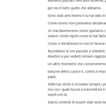
Abbiamo passato vent’anni assieme, pe
per noi è tutto quello che abbiamo.
Sono stati anni intensi e tu hai dato i
Come nonno non potevamo desiderare
Se mai diventeremo nonni speriamo con
viziare i nostri nipoti come tu hai fatt
Come ci intrattenevi tu non lo faceva
Ricordiamo le ore passate a chiederti di
divertirci e per vederti tornare ragazzo
Un altro momento che conserveremo
balcone dietro casa e lì, contro il muro
papà.
Nelle tue storie ti ricordavi sempre i p
ma con i quali riuscivi a trasmettere il
viverli con te.
Siamo contenti di esserti stati vicini 