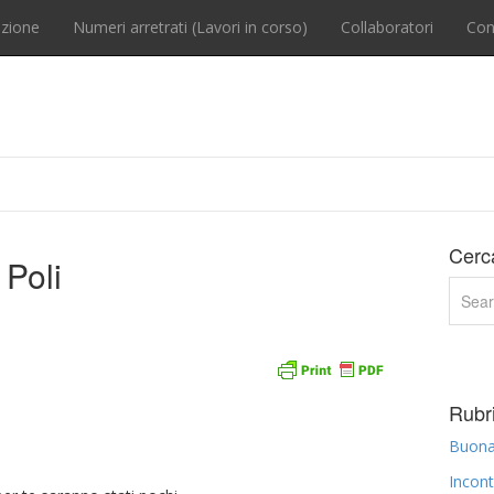
zione
Numeri arretrati (Lavori in corso)
Collaboratori
Con
Cerc
 Poli
Rubri
Buona 
Incont