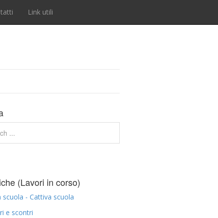
tatti
Link utili
a
che (Lavori in corso)
scuola - Cattiva scuola
ri e scontri