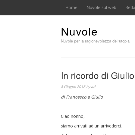
Home
Nuvole sul web
Reda
Nuvole
Nuvole per la ragionevolezza dell'utopia
In ricordo di Giulio
8 Giugno 2018
by
ad
di Francesco e Giulio
Ciao nonno,
siamo arrivati ad un arrivederci.