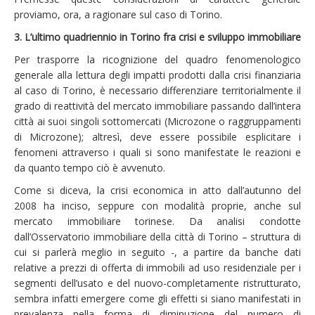
proviamo, ora, a ragionare sul caso di Torino.
3. L’ultimo quadriennio in Torino fra crisi e sviluppo immobiliare
Per trasporre la ricognizione del quadro fenomenologico
generale alla lettura degli impatti prodotti dalla crisi finanziaria
al caso di Torino, è necessario differenziare territorialmente il
grado di reattività del mercato immobiliare passando dall’intera
città ai suoi singoli sottomercati (Microzone o raggruppamenti
di Microzone); altresì, deve essere possibile esplicitare i
fenomeni attraverso i quali si sono manifestate le reazioni e
da quanto tempo ciò è avvenuto.
Come si diceva, la crisi economica in atto dall’autunno del
2008 ha inciso, seppure con modalità proprie, anche sul
mercato immobiliare torinese. Da analisi condotte
dall’Osservatorio immobiliare della città di Torino – struttura di
cui si parlerà meglio in seguito -, a partire da banche dati
relative a prezzi di offerta di immobili ad uso residenziale per i
segmenti dell’usato e del nuovo-completamente ristrutturato,
sembra infatti emergere come gli effetti si siano manifestati in
prevalenza nella forma di diminuzione del numero di