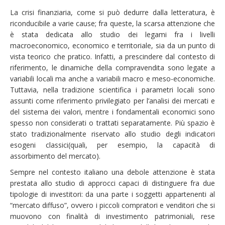
La crisi finanziaria, come si può dedurre dalla letteratura, è
riconducibile a varie cause; fra queste, la scarsa attenzione che
è stata dedicata allo studio dei legami fra i livelli
macroeconomico, economico e territoriale, sia da un punto di
vista teorico che pratico. Infatti, a prescindere dal contesto di
riferimento, le dinamiche della compravendita sono legate a
variabili locali ma anche a variabili macro e meso-economiche.
Tuttavia, nella tradizione scientifica i parametri locali sono
assunti come riferimento privilegiato per l’analisi dei mercati e
del sistema dei valori, mentre i fondamentali economici sono
spesso non considerati o trattati separatamente. Più spazio è
stato tradizionalmente riservato allo studio degli indicatori
esogeni classici(quali, per esempio, la capacità di
assorbimento del mercato).
Sempre nel contesto italiano una debole attenzione è stata
prestata allo studio di approcci capaci di distinguere fra due
tipologie di investitori: da una parte i soggetti appartenenti al
“mercato diffuso”, ovvero i piccoli compratori e venditori che si
muovono con finalità di investimento patrimoniali, rese