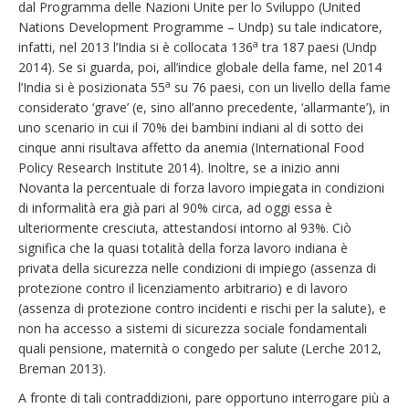
dal Programma delle Nazioni Unite per lo Sviluppo (United
Nations Development Programme – Undp) su tale indicatore,
a
infatti, nel 2013 l’India si è collocata 136
tra 187 paesi (Undp
2014). Se si guarda, poi, all’indice globale della fame, nel 2014
a
l’India si è posizionata 55
su 76 paesi, con un livello della fame
considerato ‘grave’ (e, sino all’anno precedente, ‘allarmante’), in
uno scenario in cui il 70% dei bambini indiani al di sotto dei
cinque anni risultava affetto da anemia (International Food
Policy Research Institute 2014). Inoltre, se a inizio anni
Novanta la percentuale di forza lavoro impiegata in condizioni
di informalità era già pari al 90% circa, ad oggi essa è
ulteriormente cresciuta, attestandosi intorno al 93%. Ciò
significa che la quasi totalità della forza lavoro indiana è
privata della sicurezza nelle condizioni di impiego (assenza di
protezione contro il licenziamento arbitrario) e di lavoro
(assenza di protezione contro incidenti e rischi per la salute), e
non ha accesso a sistemi di sicurezza sociale fondamentali
quali pensione, maternità o congedo per salute (Lerche 2012,
Breman 2013).
A fronte di tali contraddizioni, pare opportuno interrogare più a