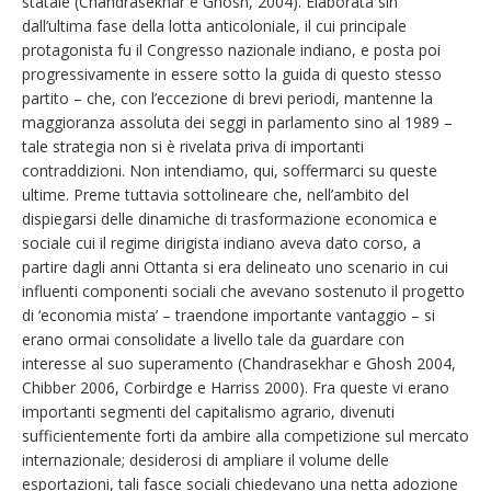
statale (Chandrasekhar e Ghosh, 2004). Elaborata sin
dall’ultima fase della lotta anticoloniale, il cui principale
protagonista fu il Congresso nazionale indiano, e posta poi
progressivamente in essere sotto la guida di questo stesso
partito – che, con l’eccezione di brevi periodi, mantenne la
maggioranza assoluta dei seggi in parlamento sino al 1989 –
tale strategia non si è rivelata priva di importanti
contraddizioni. Non intendiamo, qui, soffermarci su queste
ultime. Preme tuttavia sottolineare che, nell’ambito del
dispiegarsi delle dinamiche di trasformazione economica e
sociale cui il regime dirigista indiano aveva dato corso, a
partire dagli anni Ottanta si era delineato uno scenario in cui
influenti componenti sociali che avevano sostenuto il progetto
di ‘economia mista’ – traendone importante vantaggio – si
erano ormai consolidate a livello tale da guardare con
interesse al suo superamento (Chandrasekhar e Ghosh 2004,
Chibber 2006, Corbirdge e Harriss 2000). Fra queste vi erano
importanti segmenti del capitalismo agrario, divenuti
sufficientemente forti da ambire alla competizione sul mercato
internazionale; desiderosi di ampliare il volume delle
esportazioni, tali fasce sociali chiedevano una netta adozione