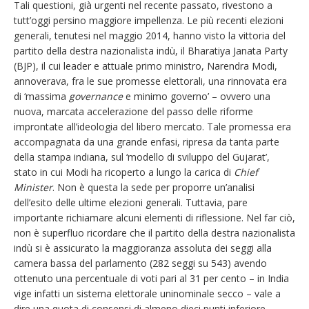
Tali questioni, già urgenti nel recente passato, rivestono a
tutt’oggi persino maggiore impellenza. Le più recenti elezioni
generali, tenutesi nel maggio 2014, hanno visto la vittoria del
partito della destra nazionalista indù, il Bharatiya Janata Party
(BJP), il cui leader e attuale primo ministro, Narendra Modi,
annoverava, fra le sue promesse elettorali, una rinnovata era
di ‘massima
governance
e minimo governo’ – ovvero una
nuova, marcata accelerazione del passo delle riforme
improntate all’ideologia del libero mercato. Tale promessa era
accompagnata da una grande enfasi, ripresa da tanta parte
della stampa indiana, sul ‘modello di sviluppo del Gujarat’,
stato in cui Modi ha ricoperto a lungo la carica di
Chief
Minister
. Non è questa la sede per proporre un’analisi
dell’esito delle ultime elezioni generali. Tuttavia, pare
importante richiamare alcuni elementi di riflessione. Nel far ciò,
non è superfluo ricordare che il partito della destra nazionalista
indù si è assicurato la maggioranza assoluta dei seggi alla
camera bassa del parlamento (282 seggi su 543) avendo
ottenuto una percentuale di voti pari al 31 per cento – in India
vige infatti un sistema elettorale uninominale secco – vale a
dire una quota di consensi di almeno dieci punti inferiore