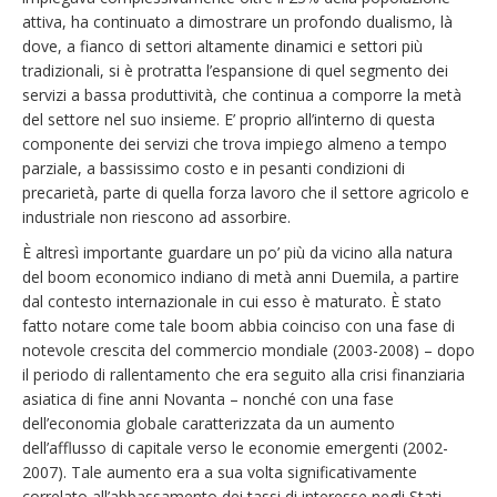
attiva, ha continuato a dimostrare un profondo dualismo, là
dove, a fianco di settori altamente dinamici e settori più
tradizionali, si è protratta l’espansione di quel segmento dei
servizi a bassa produttività, che continua a comporre la metà
del settore nel suo insieme. E’ proprio all’interno di questa
componente dei servizi che trova impiego almeno a tempo
parziale, a bassissimo costo e in pesanti condizioni di
precarietà, parte di quella forza lavoro che il settore agricolo e
industriale non riescono ad assorbire.
È altresì importante guardare un po’ più da vicino alla natura
del boom economico indiano di metà anni Duemila, a partire
dal contesto internazionale in cui esso è maturato. È stato
fatto notare come tale boom abbia coinciso con una fase di
notevole crescita del commercio mondiale (2003-2008) – dopo
il periodo di rallentamento che era seguito alla crisi finanziaria
asiatica di fine anni Novanta – nonché con una fase
dell’economia globale caratterizzata da un aumento
dell’afflusso di capitale verso le economie emergenti (2002-
2007). Tale aumento era a sua volta significativamente
correlato all’abbassamento dei tassi di interesse negli Stati