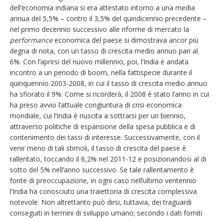
dell’economia indiana si era attestato intorno a una media
annua del 5,5% – contro il 3,5% del quindicennio precedente –
nel primo decennio successivo alle riforme di mercato la
performance
economica del paese si dimostrava ancor più
degna di nota, con un tasso di crescita medio annuo pari al
6%. Con l’aprirsi del nuovo millennio, poi, l’India è andata
incontro a un periodo di boom, nella fattispecie durante il
quinquennio 2003-2008, in cui il tasso di crescita medio annuo
ha sfiorato il 9%. Come si ricorderà, il 2008 è stato l’anno in cui
ha preso avvio l’attuale congiuntura di crisi economica
mondiale, cui l’India è riuscita a sottrarsi per un biennio,
attraverso politiche di espansione della spesa pubblica e di
contenimento dei tassi di interesse. Successivamente, con il
venir meno di tali stimoli, il tasso di crescita del paese è
rallentato, toccando il 6,2% nel 2011-12 e posizionandosi al di
sotto del 5% nell’anno successivo. Se tale rallentamento è
fonte di preoccupazione, in ogni caso nell’ultimo ventennio
l’India ha conosciuto una traiettoria di crescita complessiva
notevole. Non altrettanto può dirsi, tuttavia, dei traguardi
conseguiti in termini di sviluppo umano; secondo i dati forniti