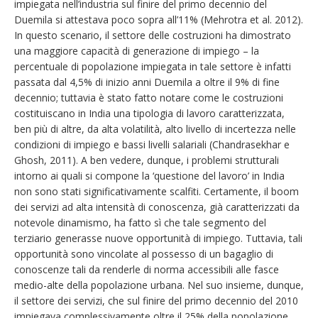
impiegata nell’industria sul finire del primo decennio del
Duemila si attestava poco sopra all’11% (Mehrotra et al. 2012).
In questo scenario, il settore delle costruzioni ha dimostrato
una maggiore capacità di generazione di impiego – la
percentuale di popolazione impiegata in tale settore è infatti
passata dal 4,5% di inizio anni Duemila a oltre il 9% di fine
decennio; tuttavia è stato fatto notare come le costruzioni
costituiscano in India una tipologia di lavoro caratterizzata,
ben più di altre, da alta volatilità, alto livello di incertezza nelle
condizioni di impiego e bassi livelli salariali (Chandrasekhar e
Ghosh, 2011). A ben vedere, dunque, i problemi strutturali
intorno ai quali si compone la ‘questione del lavoro’ in India
non sono stati significativamente scalfiti. Certamente, il boom
dei servizi ad alta intensità di conoscenza, già caratterizzati da
notevole dinamismo, ha fatto sì che tale segmento del
terziario generasse nuove opportunità di impiego. Tuttavia, tali
opportunità sono vincolate al possesso di un bagaglio di
conoscenze tali da renderle di norma accessibili alle fasce
medio-alte della popolazione urbana. Nel suo insieme, dunque,
il settore dei servizi, che sul finire del primo decennio del 2010
impiegava complessivamente oltre il 25% della popolazione