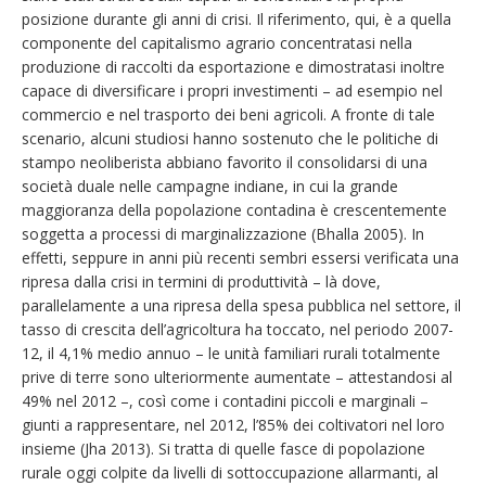
posizione durante gli anni di crisi. Il riferimento, qui, è a quella
componente del capitalismo agrario concentratasi nella
produzione di raccolti da esportazione e dimostratasi inoltre
capace di diversificare i propri investimenti – ad esempio nel
commercio e nel trasporto dei beni agricoli. A fronte di tale
scenario, alcuni studiosi hanno sostenuto che le politiche di
stampo neoliberista abbiano favorito il consolidarsi di una
società duale nelle campagne indiane, in cui la grande
maggioranza della popolazione contadina è crescentemente
soggetta a processi di marginalizzazione (Bhalla 2005). In
effetti, seppure in anni più recenti sembri essersi verificata una
ripresa dalla crisi in termini di produttività – là dove,
parallelamente a una ripresa della spesa pubblica nel settore, il
tasso di crescita dell’agricoltura ha toccato, nel periodo 2007-
12, il 4,1% medio annuo – le unità familiari rurali totalmente
prive di terre sono ulteriormente aumentate – attestandosi al
49% nel 2012 –, così come i contadini piccoli e marginali –
giunti a rappresentare, nel 2012, l’85% dei coltivatori nel loro
insieme (Jha 2013). Si tratta di quelle fasce di popolazione
rurale oggi colpite da livelli di sottoccupazione allarmanti, al