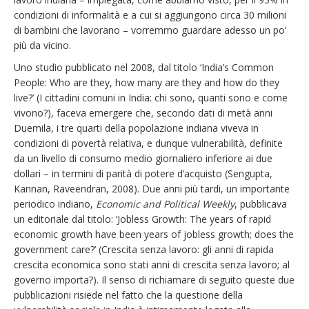
condizioni di informalità e a cui si aggiungono circa 30 milioni
di bambini che lavorano – vorremmo guardare adesso un po’
più da vicino.
Uno studio pubblicato nel 2008, dal titolo ‘India’s Common
People: Who are they, how many are they and how do they
live?’ (I cittadini comuni in India: chi sono, quanti sono e come
vivono?), faceva emergere che, secondo dati di metà anni
Duemila, i tre quarti della popolazione indiana viveva in
condizioni di povertà relativa, e dunque vulnerabilità, definite
da un livello di consumo medio giornaliero inferiore ai due
dollari – in termini di parità di potere d’acquisto (Sengupta,
Kannan, Raveendran, 2008). Due anni più tardi, un importante
periodico indiano,
Economic and Political Weekly
, pubblicava
un editoriale dal titolo: ‘Jobless Growth: The years of rapid
economic growth have been years of jobless growth; does the
government care?’ (Crescita senza lavoro: gli anni di rapida
crescita economica sono stati anni di crescita senza lavoro; al
governo importa?). Il senso di richiamare di seguito queste due
pubblicazioni risiede nel fatto che la questione della