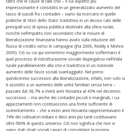
fatto che le cause di tale crisi – il cui aspetto più
impressionante è consistito in un generalizzato aumento del
tasso di suicidi fra i contadini – siano da ricercarsi in quelle
politiche di ‘ritiro dello Stato’ tradottesi in un deciso calo delle
principali voci di spesa pubblica destinate alla sfera rurale,
nonché nell’impatto non secondario che le misure di
liberalizzazione finanziaria hanno avuto sulla riduzione del
flusso di credito verso le campagne (Jha 2006, Reddy e Mishra
2009). Ciò su cui qui vorremmo maggiormente soffermarci è
quel processo di ristrutturazione sociale dispiegatosi nell’India
rurale parallelamente alla crisi e tradottosi in un notevole
aumento delle fasce sociali svantaggiate. Nel primo
quindicennio successivo alla liberalizzazione, infatti, non solo si
è assistito a un aumento delle unità familiari senza terra –
passate dal 38,7% a metà anni Novanta al 43% nel decennio
successivo – ma anche dei contadini piccoli e marginali, i cui
appezzamenti non costituiscono una fonte sufficiente di
sostentamento – che a inizio anni Novanta rappresentavano il
74% dei coltivatori indiani e dieci anni più tardi costituivano
oltre l’80% di questo universo. Ciò non significa che non vi
siano stati strati sociali capaci di consolidare la propria