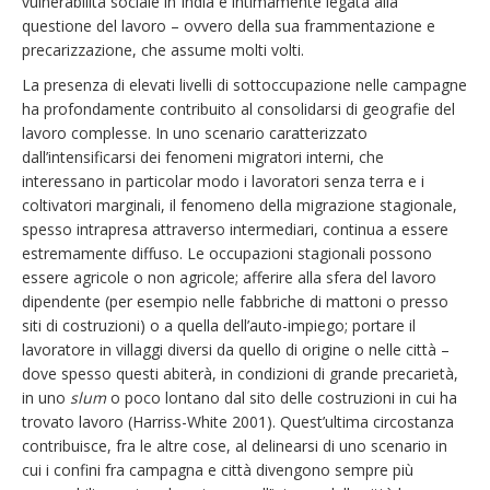
vulnerabilità sociale in India è intimamente legata alla
questione del lavoro – ovvero della sua frammentazione e
precarizzazione, che assume molti volti.
La presenza di elevati livelli di sottoccupazione nelle campagne
ha profondamente contribuito al consolidarsi di geografie del
lavoro complesse. In uno scenario caratterizzato
dall’intensificarsi dei fenomeni migratori interni, che
interessano in particolar modo i lavoratori senza terra e i
coltivatori marginali, il fenomeno della migrazione stagionale,
spesso intrapresa attraverso intermediari, continua a essere
estremamente diffuso. Le occupazioni stagionali possono
essere agricole o non agricole; afferire alla sfera del lavoro
dipendente (per esempio nelle fabbriche di mattoni o presso
siti di costruzioni) o a quella dell’auto-impiego; portare il
lavoratore in villaggi diversi da quello di origine o nelle città –
dove spesso questi abiterà, in condizioni di grande precarietà,
in uno
slum
o poco lontano dal sito delle costruzioni in cui ha
trovato lavoro (Harriss-White 2001). Quest’ultima circostanza
contribuisce, fra le altre cose, al delinearsi di uno scenario in
cui i confini fra campagna e città divengono sempre più