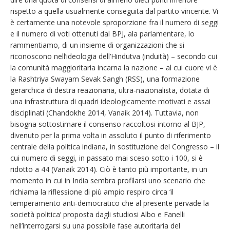
rispetto a quella usualmente conseguita dal partito vincente. Vi
è certamente una notevole sproporzione fra il numero di seggi
e il numero di voti ottenuti dal BPJ, ala parlamentare, lo
rammentiamo, di un insieme di organizzazioni che si
riconoscono nell’ideologia dell’Hindutva (induità) – secondo cui
la comunità maggioritaria incarna la nazione – al cui cuore vi è
la Rashtriya Swayam Sevak Sangh (RSS), una formazione
gerarchica di destra reazionaria, ultra-nazionalista, dotata di
una infrastruttura di quadri ideologicamente motivati e assai
disciplinati (Chandokhe 2014, Vanaik 2014). Tuttavia, non
bisogna sottostimare il consenso raccoltosi intorno al BJP,
divenuto per la prima volta in assoluto il punto di riferimento
centrale della politica indiana, in sostituzione del Congresso – il
cui numero di seggi, in passato mai sceso sotto i 100, si è
ridotto a 44 (Vanaik 2014). Ciò è tanto più importante, in un
momento in cui in India sembra profilarsi uno scenario che
richiama la riflessione di più ampio respiro circa ‘il
temperamento anti-democratico che al presente pervade la
società politica’ proposta dagli studiosi Albo e Fanelli
nell’interrogarsi su una possibile fase autoritaria del