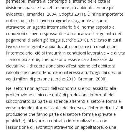
permeabili, mentre al contempo all’interno delle città la
divisione spaziale fra ceti meno e più abbienti sempre più
evidente (Fernandes, 2004, Gooptu 2011). È infine importante
notare, qui, che il lavoro migrante stagionale assunto
attraverso un agente intermediario è di norma esposto a
condizioni di lavoro spossanti e a mancanza di regolarità nei
pagamenti di salari già esigui (Lerche 2010). Nel caso in cui il
lavoratore migrante abbia dovuto contrarre un debito con
l’intermediario, ciò si tradurrà in condizioni lavorative – e di vita
– ancor più ardue, che possono essere caratterizzate da
elevati livelli di coercizione sino all’estinzione del debito: si
calcola che questo fenomeno interessi a tutt’oggi dai dieci ai
venti milioni di persone (Lerche 2010, Breman, 2008).
Nei settori non agricoli dell’economia si è poi assistito alla
proliferazione di piccole unità di produzione informali; del
subcontratto da parte di aziende afferenti al settore formale
verso aziende informalizzate; del ricorso, all’interno di unità di
produzione che fanno parte del settore formale (private e
pubbliche), al lavoro a contratto informalizzato – con
l’assunzione di lavoratori attraverso un appaltatore, o una