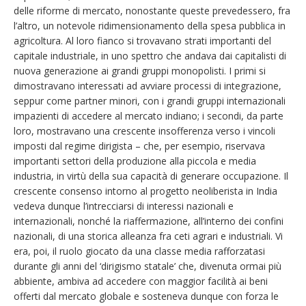
delle riforme di mercato, nonostante queste prevedessero, fra
l’altro, un notevole ridimensionamento della spesa pubblica in
agricoltura. Al loro fianco si trovavano strati importanti del
capitale industriale, in uno spettro che andava dai capitalisti di
nuova generazione ai grandi gruppi monopolisti. I primi si
dimostravano interessati ad avviare processi di integrazione,
seppur come partner minori, con i grandi gruppi internazionali
impazienti di accedere al mercato indiano; i secondi, da parte
loro, mostravano una crescente insofferenza verso i vincoli
imposti dal regime dirigista – che, per esempio, riservava
importanti settori della produzione alla piccola e media
industria, in virtù della sua capacità di generare occupazione. Il
crescente consenso intorno al progetto neoliberista in India
vedeva dunque l’intrecciarsi di interessi nazionali e
internazionali, nonché la riaffermazione, all’interno dei confini
nazionali, di una storica alleanza fra ceti agrari e industriali. Vi
era, poi, il ruolo giocato da una classe media rafforzatasi
durante gli anni del ‘dirigismo statale’ che, divenuta ormai più
abbiente, ambiva ad accedere con maggior facilità ai beni
offerti dal mercato globale e sosteneva dunque con forza le