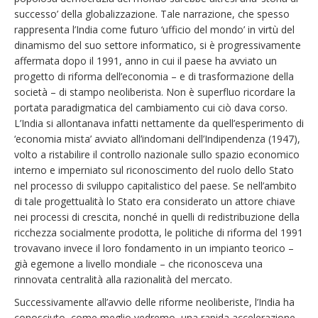
successo’ della globalizzazione. Tale narrazione, che spesso
rappresenta l’India come futuro ‘ufficio del mondo’ in virtù del
dinamismo del suo settore informatico, si è progressivamente
affermata dopo il 1991, anno in cui il paese ha avviato un
progetto di riforma dell’economia – e di trasformazione della
società – di stampo neoliberista. Non è superfluo ricordare la
portata paradigmatica del cambiamento cui ciò dava corso.
L’India si allontanava infatti nettamente da quell’esperimento di
‘economia mista’ avviato all’indomani dell’Indipendenza (1947),
volto a ristabilire il controllo nazionale sullo spazio economico
interno e imperniato sul riconoscimento del ruolo dello Stato
nel processo di sviluppo capitalistico del paese. Se nell’ambito
di tale progettualità lo Stato era considerato un attore chiave
nei processi di crescita, nonché in quelli di redistribuzione della
ricchezza socialmente prodotta, le politiche di riforma del 1991
trovavano invece il loro fondamento in un impianto teorico –
già egemone a livello mondiale – che riconosceva una
rinnovata centralità alla razionalità del mercato.
Successivamente all’avvio delle riforme neoliberiste, l’India ha
conosciuto, come meglio vedremo, una rapida accelerazione