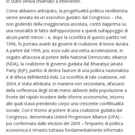
lo Stato veniva chiamato a intervenire.
Come abbiamo anticipato, la progettualità politica neoliberista
venne avviata da un esecutivo guidato dal Congresso – che,
non godendo della maggioranza assoluta, contò dapprima su
una neutralità di fatto dell’opposizione e quindi sull’appoggio di
alcuni partiti minori – e, dopo la sconfitta di questo partito nel
1996, fu portata avanti da governi di coalizione di breve durata.
A partire dal 1999, poi, essa subì una netta accelerazione, in
seguito all’ascesa al potere della National Democratic Alliance
(NDA), la coalizione di governo guidata dal Bharatiya Janata
Party (BJP), partito di destra fautore di una politica nazionalista
e di difesa dell’identità indù. La sconfitta di tale coalizione, nel
2004, è stata attribuita, in maniera non secondaria, all’acuirsi
della sofferenza degli strati meno abbienti della popolazione a
fronte del rapido incedere delle riforme economiche, intorno
alle quali stava prendendo corpo una crescente conflittualità
sociale. Con il ritorno al potere di una coalizione guidata dal
Congresso, denominata United Progressive Alliance (UPA) –
poi confermata dalle elezioni del 2009 – l’impianto di politica
economica è rimasto tuttavia fondamentalmente informato