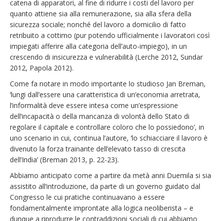
catena di apparatori, al fine di ridurre i costi del lavoro per
quanto attiene sia alla remunerazione, sia alla sfera della
sicurezza sociale; nonché del lavoro a domicilio di fatto
retribuito a cottimo (pur potendo ufficialmente i lavoratori così
impiegati afferire alla categoria dell’auto-impiego), in un
crescendo di insicurezza e vulnerabilità (Lerche 2012, Sundar
2012, Papola 2012).
Come fa notare in modo importante lo studioso Jan Breman,
‘lungi dall’essere una caratteristica di un’economia arretrata,
l’informalità deve essere intesa come un’espressione
dell’incapacità o della mancanza di volontà dello Stato di
regolare il capitale e controllare coloro che lo possiedono’, in
uno scenario in cui, continua l’autore, ‘lo schiacciare il lavoro è
divenuto la forza trainante dell’elevato tasso di crescita
dell’India’ (Breman 2013, p. 22-23).
Abbiamo anticipato come a partire da metà anni Duemila si sia
assistito all’introduzione, da parte di un governo guidato dal
Congresso le cui pratiche continuavano a essere
fondamentalmente improntate alla logica neoliberista – e
dunque a riprodurre le contraddizioni sociali di cui abbiamo