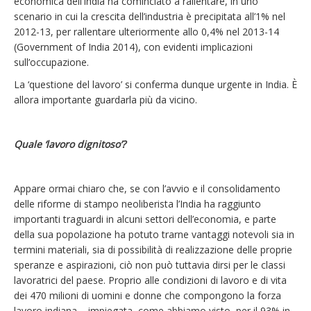
economica dell’India ha cominciato a rallentare, in uno
scenario in cui la crescita dell’industria è precipitata all’1% nel
2012-13, per rallentare ulteriormente allo 0,4% nel 2013-14
(Government of India 2014), con evidenti implicazioni
sull’occupazione.
La ‘questione del lavoro’ si conferma dunque urgente in India. È
allora importante guardarla più da vicino.
Quale ‘lavoro dignitoso’?
Appare ormai chiaro che, se con l’avvio e il consolidamento
delle riforme di stampo neoliberista l’India ha raggiunto
importanti traguardi in alcuni settori dell’economia, e parte
della sua popolazione ha potuto trarne vantaggi notevoli sia in
termini materiali, sia di possibilità di realizzazione delle proprie
speranze e aspirazioni, ciò non può tuttavia dirsi per le classi
lavoratrici del paese. Proprio alle condizioni di lavoro e di vita
dei 470 milioni di uomini e donne che compongono la forza
lavoro indiana – impiegata, come abbiamo visto, per il 93% in