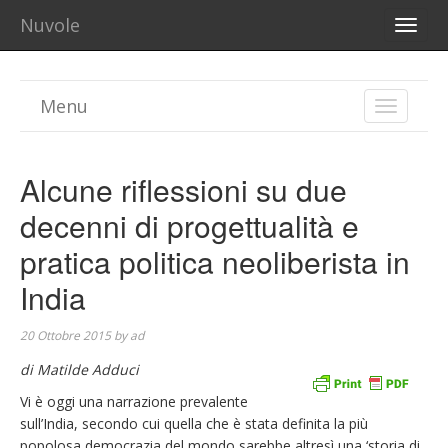
Nuvole
TOGG
NAVI
Menu
TOGGLE
NAVIGA
Alcune riflessioni su due
decenni di progettualità e
pratica politica neoliberista in
India
20 Ottobre 2015
by
ad
di Matilde Adduci
Vi è oggi una narrazione prevalente
sull’India, secondo cui quella che è stata definita la più
popolosa democrazia del mondo sarebbe altresì una ‘storia di