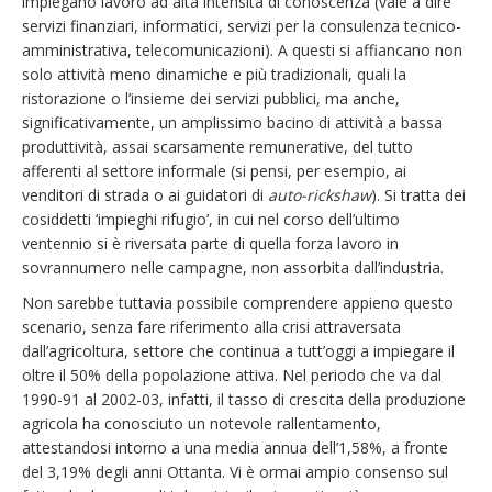
impiegano lavoro ad alta intensità di conoscenza (vale a dire
servizi finanziari, informatici, servizi per la consulenza tecnico-
amministrativa, telecomunicazioni). A questi si affiancano non
solo attività meno dinamiche e più tradizionali, quali la
ristorazione o l’insieme dei servizi pubblici, ma anche,
significativamente, un amplissimo bacino di attività a bassa
produttività, assai scarsamente remunerative, del tutto
afferenti al settore informale (si pensi, per esempio, ai
venditori di strada o ai guidatori di
auto-
rickshaw
). Si tratta dei
cosiddetti ‘impieghi rifugio’, in cui nel corso dell’ultimo
ventennio si è riversata parte di quella forza lavoro in
sovrannumero nelle campagne, non assorbita dall’industria.
Non sarebbe tuttavia possibile comprendere appieno questo
scenario, senza fare riferimento alla crisi attraversata
dall’agricoltura, settore che continua a tutt’oggi a impiegare il
oltre il 50% della popolazione attiva. Nel periodo che va dal
1990-91 al 2002-03, infatti, il tasso di crescita della produzione
agricola ha conosciuto un notevole rallentamento,
attestandosi intorno a una media annua dell’1,58%, a fronte
del 3,19% degli anni Ottanta. Vi è ormai ampio consenso sul