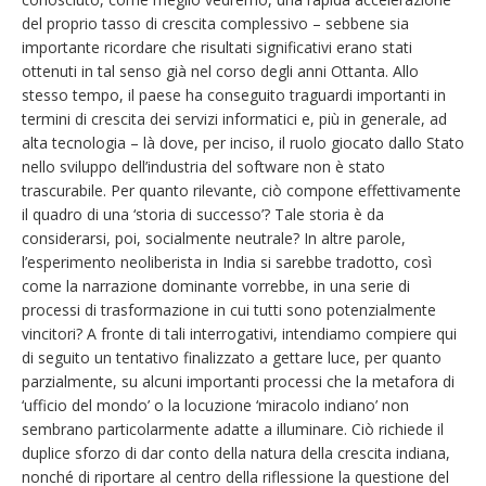
del proprio tasso di crescita complessivo – sebbene sia
importante ricordare che risultati significativi erano stati
ottenuti in tal senso già nel corso degli anni Ottanta. Allo
stesso tempo, il paese ha conseguito traguardi importanti in
termini di crescita dei servizi informatici e, più in generale, ad
alta tecnologia – là dove, per inciso, il ruolo giocato dallo Stato
nello sviluppo dell’industria del software non è stato
trascurabile. Per quanto rilevante, ciò compone effettivamente
il quadro di una ‘storia di successo’? Tale storia è da
considerarsi, poi, socialmente neutrale? In altre parole,
l’esperimento neoliberista in India si sarebbe tradotto, così
come la narrazione dominante vorrebbe, in una serie di
processi di trasformazione in cui tutti sono potenzialmente
vincitori? A fronte di tali interrogativi, intendiamo compiere qui
di seguito un tentativo finalizzato a gettare luce, per quanto
parzialmente, su alcuni importanti processi che la metafora di
‘ufficio del mondo’ o la locuzione ‘miracolo indiano’ non
sembrano particolarmente adatte a illuminare. Ciò richiede il
duplice sforzo di dar conto della natura della crescita indiana,
nonché di riportare al centro della riflessione la questione del