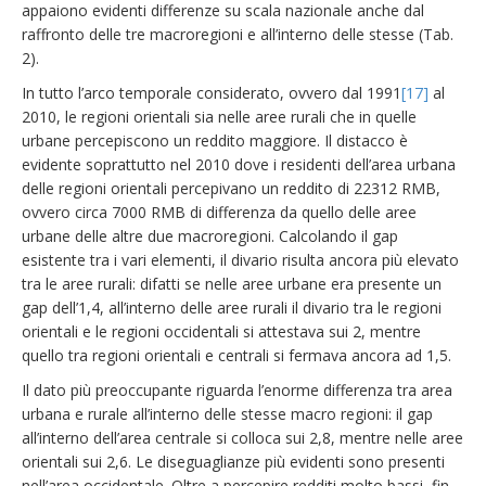
appaiono evidenti differenze su scala nazionale anche dal
raffronto delle tre macroregioni e all’interno delle stesse (Tab.
2).
In tutto l’arco temporale considerato, ovvero dal 1991
[17]
al
2010, le regioni orientali sia nelle aree rurali che in quelle
urbane percepiscono un reddito maggiore. Il distacco è
evidente soprattutto nel 2010 dove i residenti dell’area urbana
delle regioni orientali percepivano un reddito di 22312 RMB,
ovvero circa 7000 RMB di differenza da quello delle aree
urbane delle altre due macroregioni. Calcolando il gap
esistente tra i vari elementi, il divario risulta ancora più elevato
tra le aree rurali: difatti se nelle aree urbane era presente un
gap dell’1,4, all’interno delle aree rurali il divario tra le regioni
orientali e le regioni occidentali si attestava sui 2, mentre
quello tra regioni orientali e centrali si fermava ancora ad 1,5.
Il dato più preoccupante riguarda l’enorme differenza tra area
urbana e rurale all’interno delle stesse macro regioni: il gap
all’interno dell’area centrale si colloca sui 2,8, mentre nelle aree
orientali sui 2,6. Le diseguaglianze più evidenti sono presenti
nell’area occidentale. Oltre a percepire redditi molto bassi, fin