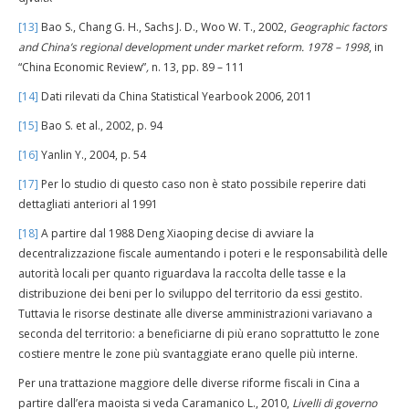
[13]
Bao S., Chang G. H., Sachs J. D., Woo W. T., 2002,
Geographic factors
and China’s regional development under market reform.
1978 – 1998
, in
“China Economic Review”
,
n. 13, pp. 89 – 111
[14]
Dati rilevati da China Statistical Yearbook 2006, 2011
[15]
Bao S. et al., 2002, p. 94
[16]
Yanlin Y., 2004, p. 54
[17]
Per lo studio di questo caso non è stato possibile reperire dati
dettagliati anteriori al 1991
[18]
A partire dal 1988 Deng Xiaoping decise di avviare la
decentralizzazione fiscale aumentando i poteri e le responsabilità delle
autorità locali per quanto riguardava la raccolta delle tasse e la
distribuzione dei beni per lo sviluppo del territorio da essi gestito.
Tuttavia le risorse destinate alle diverse amministrazioni variavano a
seconda del territorio: a beneficiarne di più erano soprattutto le zone
costiere mentre le zone più svantaggiate erano quelle più interne.
Per una trattazione maggiore delle diverse riforme fiscali in Cina a
partire dall’era maoista si veda Caramanico L., 2010,
Livelli di governo