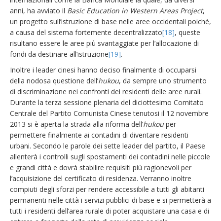
anni, ha avviato il
Basic Education in Western Areas Project
,
un progetto sull’istruzione di base nelle aree occidentali poiché,
a causa del sistema fortemente decentralizzato
[18]
, queste
risultano essere le aree più svantaggiate per l’allocazione di
fondi da destinare all’istruzione
[19]
.
Inoltre i leader cinesi hanno deciso finalmente di occuparsi
della nodosa questione dell’
hukou
, da sempre uno strumento
di discriminazione nei confronti dei residenti delle aree rurali.
Durante la terza sessione plenaria del diciottesimo Comitato
Centrale del Partito Comunista Cinese tenutosi il 12 novembre
2013 si è aperta la strada alla riforma dell’
hukou
per
permettere finalmente ai contadini di diventare residenti
urbani. Secondo le parole dei sette leader del partito, il Paese
allenterà i controlli sugli spostamenti dei contadini nelle piccole
e grandi città e dovrà stabilire requisiti più ragionevoli per
l’acquisizione del certificato di residenza. Verranno inoltre
compiuti degli sforzi per rendere accessibile a tutti gli abitanti
permanenti nelle città i servizi pubblici di base e si permetterà a
tutti i residenti dell’area rurale di poter acquistare una casa e di