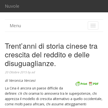
Nuvole
Menu
TOGGLE
NAVIGA
Trent’anni di storia cinese tra
crescita del reddito e delle
disuguaglianze.
20 Ottobre 2015
by
ad
di Veronica Vercesi
La Cina è ancora un paese difficile da
definire: c’è chi oramai lo annovera tra le superpotenze, chi
apprezza il modello di crescita alternativo a quello occidentale,
come molti paesi africani, chi assume atteggiamenti