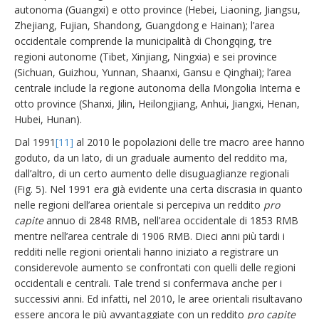
autonoma (Guangxi) e otto province (Hebei, Liaoning, Jiangsu,
Zhejiang, Fujian, Shandong, Guangdong e Hainan); l’area
occidentale comprende la municipalità di Chongqing, tre
regioni autonome (Tibet, Xinjiang, Ningxia) e sei province
(Sichuan, Guizhou, Yunnan, Shaanxi, Gansu e Qinghai); l’area
centrale include la regione autonoma della Mongolia Interna e
otto province (Shanxi, Jilin, Heilongjiang, Anhui, Jiangxi, Henan,
Hubei, Hunan).
Dal 1991
[11]
al 2010 le popolazioni delle tre macro aree hanno
goduto, da un lato, di un graduale aumento del reddito ma,
dall’altro, di un certo aumento delle disuguaglianze regionali
(Fig. 5). Nel 1991 era già evidente una certa discrasia in quanto
nelle regioni dell’area orientale si percepiva un reddito
pro
capite
annuo di 2848 RMB, nell’area occidentale di 1853 RMB
mentre nell’area centrale di 1906 RMB. Dieci anni più tardi i
redditi nelle regioni orientali hanno iniziato a registrare un
considerevole aumento se confrontati con quelli delle regioni
occidentali e centrali. Tale trend si confermava anche per i
successivi anni. Ed infatti, nel 2010, le aree orientali risultavano
essere ancora le più avvantaggiate con un reddito
pro capite