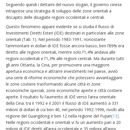
Seguendo quindi i dettami del nuovo slogan, il governo cinese
intraprese una strategia di sviluppo delle zone orientali a
discapito delle disagiate regioni occidentali e centrali.
Questo fenomeno appare evidente se si studia il flusso di
Investimenti Diretti Esteri (IDE) destinati in particolare alle zone
orientali (Tab. 1). Nel periodo 1983-1991, nonostante
l’ammontare in dollari di IDE fosse ancora basso, ben l’89% era
diretto alle regioni orientali, mentre solo l’1,4% andava alle
regioni occidentali e l’1,3% alle regioni centrali. Ma durante tutti
gli anni Ottanta, la Cina, per promuovere una maggiore
apertura economica e attrarre investimenti nel paese, avviò
una serie di riforme economiche che potessero avvantaggiare
le zone costiere trasformando alcune città in zone
economiche speciali, zone economiche aperte e città costiere
aperte. Il risultato fu l’aumento di IDE verso l’area orientale
della Cina: tra il 1992 e il 2001 il flusso di IDE aumentò a 331
milioni di dollari di cui ben 40, nel periodo 1992-1996, rivolti alla
regione del Guangdong e ben 12 nella regione del Fujian
[13]
.
Nelle regioni occidentali e orientali vi fu un aumento pari a 20
milioni di IDE diretti all’area occidentale e 35 milioni all’area