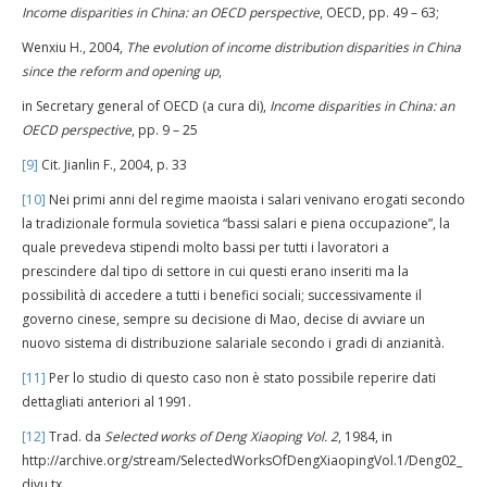
Income disparities in China: an OECD perspective
, OECD, pp. 49 – 63;
Wenxiu H., 2004,
The evolution of income distribution disparities in China
since the reform and opening up
,
in Secretary general of OECD (a cura di),
Income disparities in China: an
OECD perspective
, pp. 9 – 25
[9]
Cit. Jianlin F., 2004, p. 33
[10]
Nei primi anni del regime maoista i salari venivano erogati secondo
la tradizionale formula sovietica “bassi salari e piena occupazione”, la
quale prevedeva stipendi molto bassi per tutti i lavoratori a
prescindere dal tipo di settore in cui questi erano inseriti ma la
possibilità di accedere a tutti i benefici sociali; successivamente il
governo cinese, sempre su decisione di Mao, decise di avviare un
nuovo sistema di distribuzione salariale secondo i gradi di anzianità.
[11]
Per lo studio di questo caso non è stato possibile reperire dati
dettagliati anteriori al 1991.
[12]
Trad. da
Selected works of Deng Xiaoping Vol. 2
, 1984, in
http://archive.org/stream/SelectedWorksOfDengXiaopingVol.1/Deng02_
djvu.tx