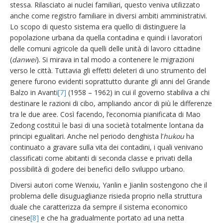
stessa. Rilasciato ai nuclei familiari, questo veniva utilizzato
anche come registro familiare in diversi ambiti amministrativi.
Lo scopo di questo sistema era quello di distinguere la
popolazione urbana da quella contadina e quindi i lavoratori
delle comuni agricole da quelli delle unità di lavoro cittadine
(
danwei
). Si mirava in tal modo a contenere le migrazioni
verso le città. Tuttavia gli effetti deleteri di uno strumento del
genere furono evidenti soprattutto durante gli anni del Grande
Balzo in Avanti
[7]
(1958 – 1962) in cui il governo stabiliva a chi
destinare le razioni di cibo, ampliando ancor di più le differenze
tra le due aree. Così facendo, l’economia pianificata di Mao
Zedong costituì le basi di una società totalmente lontana da
principi egualitari. Anche nel periodo denghista l’
hukou
ha
continuato a gravare sulla vita dei contadini, i quali venivano
classificati come abitanti di seconda classe e privati della
possibilità di godere dei benefici dello sviluppo urbano.
Diversi autori come Wenxiu, Yanlin e Jianlin sostengono che il
problema delle disuguaglianze risieda proprio nella struttura
duale che caratterizza da sempre il sistema economico
cinese
[8]
e che ha gradualmente portato ad una netta