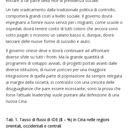
entrare a far parte della rete di previdenza sociale.
Un tale sradicamento dalla tradizionale politica di controllo,
comporterà grandi costi a livello sociale. Il governo dovrà
impegnarsi a fornire nuovi servizi per i migranti, come scuole o
ospedali; dovrà tenere conto di tutti coloro che ancora sono
sotto pagati o ricevono un salario basso e, dunque, dovrà
lanciare delle nuove forme di sussidio e aiuto.
Il governo cinese deve e dovrà continuare ad affrontare
diverse sfide su tutti i fronti. Ma la grande quantità di
programmi di sviluppo avviati, di progetti portati avanti dalle
diverse istituzioni, di nuove
policies
per una maggiore
integrazione di quella parte di popolazione da sempre relegata
ai margini della società, in contrasto con una crescita delle
disuguaglianze che pare essere incessante, sono la prova che
forse l’attuale leadership vuole puntare alla definizione di una
nuova Cina.
Tab. 1. Tasso di flussi di IDE ($ – %) in Cina nelle regioni
orientali, occidentali e centrali