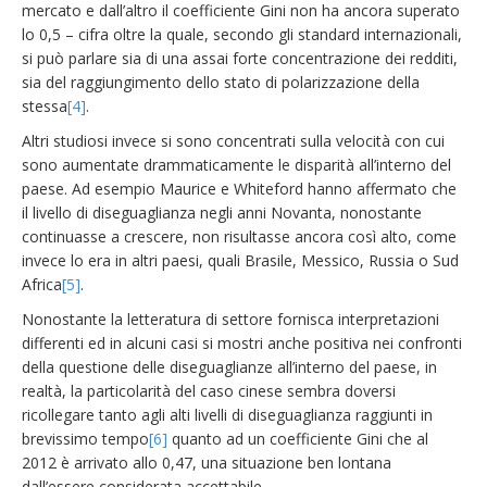
mercato e dall’altro il coefficiente Gini non ha ancora superato
lo 0,5 – cifra oltre la quale, secondo gli standard internazionali,
si può parlare sia di una assai forte concentrazione dei redditi,
sia del raggiungimento dello stato di polarizzazione della
stessa
[4]
.
Altri studiosi invece si sono concentrati sulla velocità con cui
sono aumentate drammaticamente le disparità all’interno del
paese. Ad esempio Maurice e Whiteford hanno affermato che
il livello di diseguaglianza negli anni Novanta, nonostante
continuasse a crescere, non risultasse ancora così alto, come
invece lo era in altri paesi, quali Brasile, Messico, Russia o Sud
Africa
[5]
.
Nonostante la letteratura di settore fornisca interpretazioni
differenti ed in alcuni casi si mostri anche positiva nei confronti
della questione delle diseguaglianze all’interno del paese, in
realtà, la particolarità del caso cinese sembra doversi
ricollegare tanto agli alti livelli di diseguaglianza raggiunti in
brevissimo tempo
[6]
quanto ad un coefficiente Gini che al
2012 è arrivato allo 0,47, una situazione ben lontana
dall’essere considerata accettabile.