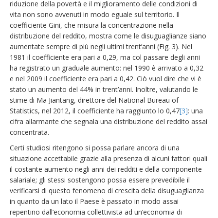
riduzione della povertà e il miglioramento delle condizioni di
vita non sono avvenuti in modo eguale sul territorio. Il
coefficiente Gini, che misura la concentrazione nella
distribuzione del reddito, mostra come le disuguaglianze siano
aumentate sempre di più negli ultimi trent’anni (Fig. 3). Nel
1981 il coefficiente era pari a 0,29, ma col passare degli anni
ha registrato un graduale aumento: nel 1990 è arrivato a 0,32
e nel 2009 il coefficiente era pari a 0,42. Ciò vuol dire che vi è
stato un aumento del 44% in trent’anni. Inoltre, valutando le
stime di Ma Jiantang, direttore del National Bureau of
Statistics, nel 2012, il coefficiente ha raggiunto lo 0,47
[3]
: una
cifra allarmante che segnala una distribuzione del reddito assai
concentrata.
Certi studiosi ritengono si possa parlare ancora di una
situazione accettabile grazie alla presenza di alcuni fattori quali
il costante aumento negli anni dei redditi e della componente
salariale; gli stessi sostengono possa essere prevedibile il
verificarsi di questo fenomeno di crescita della disuguaglianza
in quanto da un lato il Paese è passato in modo assai
repentino dall’economia collettivista ad un’economia di