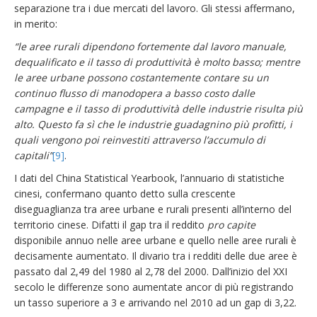
separazione tra i due mercati del lavoro. Gli stessi affermano,
in merito:
“le aree rurali dipendono fortemente dal lavoro manuale,
dequalificato e il tasso di produttività è molto basso; mentre
le aree urbane possono costantemente contare su un
continuo flusso di manodopera a basso costo dalle
campagne e il tasso di produttività delle industrie risulta più
alto. Questo fa sì che le industrie guadagnino più profitti, i
quali vengono poi reinvestiti attraverso l’accumulo di
capitali”
[9]
.
I dati del China Statistical Yearbook, l’annuario di statistiche
cinesi, confermano quanto detto sulla crescente
diseguaglianza tra aree urbane e rurali presenti all’interno del
territorio cinese. Difatti il gap tra il reddito
pro capite
disponibile annuo nelle aree urbane e quello nelle aree rurali è
decisamente aumentato. Il divario tra i redditi delle due aree è
passato dal 2,49 del 1980 al 2,78 del 2000. Dall’inizio del XXI
secolo le differenze sono aumentate ancor di più registrando
un tasso superiore a 3 e arrivando nel 2010 ad un gap di 3,22.