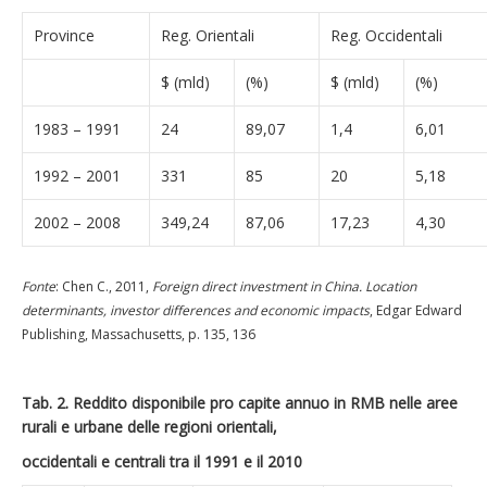
Province
Reg. Orientali
Reg. Occidentali
$ (mld)
(%)
$ (mld)
(%)
1983 – 1991
24
89,07
1,4
6,01
1992 – 2001
331
85
20
5,18
2002 – 2008
349,24
87,06
17,23
4,30
Fonte
: Chen C., 2011,
Foreign direct investment in China. Location
determinants, investor differences and economic impacts
, Edgar Edward
Publishing, Massachusetts, p. 135, 136
Tab. 2. Reddito disponibile pro capite annuo in RMB nelle aree
rurali e urbane delle regioni orientali,
occidentali e centrali tra il 1991 e il 2010