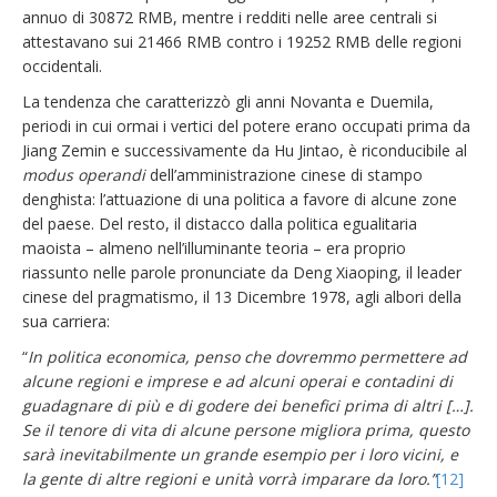
annuo di 30872 RMB, mentre i redditi nelle aree centrali si
attestavano sui 21466 RMB contro i 19252 RMB delle regioni
occidentali.
La tendenza che caratterizzò gli anni Novanta e Duemila,
periodi in cui ormai i vertici del potere erano occupati prima da
Jiang Zemin e successivamente da Hu Jintao, è riconducibile al
modus operandi
dell’amministrazione cinese di stampo
denghista: l’attuazione di una politica a favore di alcune zone
del paese. Del resto, il distacco dalla politica egualitaria
maoista – almeno nell’illuminante teoria – era proprio
riassunto nelle parole pronunciate da Deng Xiaoping, il leader
cinese del pragmatismo, il 13 Dicembre 1978, agli albori della
sua carriera:
“
In politica economica, penso che dovremmo permettere ad
alcune regioni e imprese e ad alcuni operai e contadini di
guadagnare di più e di godere dei benefici prima di altri […].
Se il tenore di vita di alcune persone migliora prima, questo
sarà inevitabilmente un grande esempio per i loro vicini, e
la gente di altre regioni e unità vorrà imparare da loro
.”
[12]