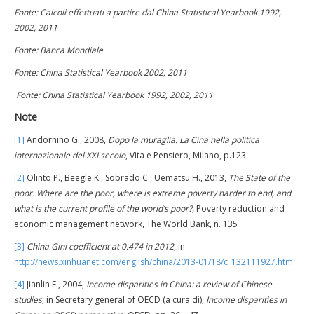
Fonte: Calcoli effettuati a partire dal China Statistical Yearbook 1992,
2002, 2011
Fonte: Banca Mondiale
Fonte: China Statistical Yearbook 2002, 2011
Fonte: China Statistical Yearbook 1992, 2002, 2011
Note
[1]
Andornino G., 2008,
Dopo la muraglia. La Cina nella politica
internazionale del XXI secolo
, Vita e Pensiero, Milano, p.123
[2]
Olinto P., Beegle K., Sobrado C., Uematsu H., 2013,
The State of the
poor. Where are the poor, where is extreme poverty harder to end, and
what is the current profile of the world’s poor?,
Poverty reduction and
economic management network, The World Bank, n. 135
[3]
China Gini coefficient at 0.474 in 2012
, in
http://news.xinhuanet.com/english/china/2013-01/18/c_132111927.htm
[4]
Jianlin F., 2004,
Income disparities in China: a review of Chinese
studies
, in Secretary general of OECD (a cura di),
Income disparities in