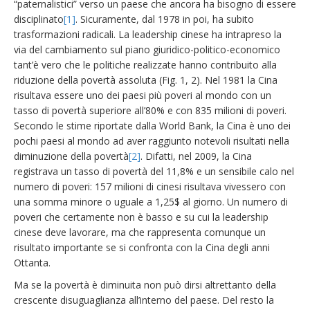
“paternalistici” verso un paese che ancora ha bisogno di essere
disciplinato
[1]
. Sicuramente, dal 1978 in poi, ha subito
trasformazioni radicali. La leadership cinese ha intrapreso la
via del cambiamento sul piano giuridico-politico-economico
tant’è vero che le politiche realizzate hanno contribuito alla
riduzione della povertà assoluta (Fig. 1, 2). Nel 1981 la Cina
risultava essere uno dei paesi più poveri al mondo con un
tasso di povertà superiore all’80% e con 835 milioni di poveri.
Secondo le stime riportate dalla World Bank, la Cina è uno dei
pochi paesi al mondo ad aver raggiunto notevoli risultati nella
diminuzione della povertà
[2]
. Difatti, nel 2009, la Cina
registrava un tasso di povertà del 11,8% e un sensibile calo nel
numero di poveri: 157 milioni di cinesi risultava vivessero con
una somma minore o uguale a 1,25$ al giorno. Un numero di
poveri che certamente non è basso e su cui la leadership
cinese deve lavorare, ma che rappresenta comunque un
risultato importante se si confronta con la Cina degli anni
Ottanta.
Ma se la povertà è diminuita non può dirsi altrettanto della
crescente disuguaglianza all’interno del paese. Del resto la