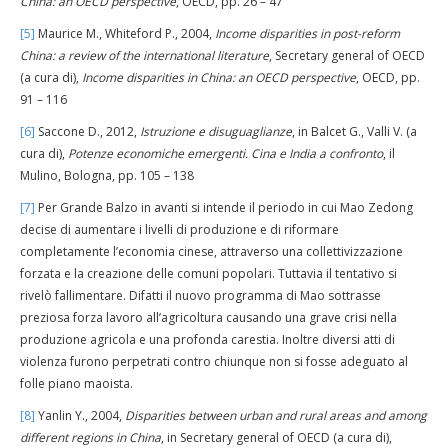
China: an OECD perspective
, OECD, pp. 26 – 47
[5]
Maurice M., Whiteford P., 2004,
Income disparities in post-reform
China: a review of the international literature
, Secretary general of OECD
(a cura di),
Income disparities in China: an OECD perspective
, OECD, pp.
91 – 116
[6]
Saccone D., 2012,
Istruzione e disuguaglianze
, in Balcet G., Valli V. (a
cura di),
Potenze economiche emergenti. Cina e India a confronto
, il
Mulino, Bologna, pp. 105 – 138
[7]
Per Grande Balzo in avanti si intende il periodo in cui Mao Zedong
decise di aumentare i livelli di produzione e di riformare
completamente l’economia cinese, attraverso una collettivizzazione
forzata e la creazione delle comuni popolari. Tuttavia il tentativo si
rivelò fallimentare. Difatti il nuovo programma di Mao sottrasse
preziosa forza lavoro all’agricoltura causando una grave crisi nella
produzione agricola e una profonda carestia. Inoltre diversi atti di
violenza furono perpetrati contro chiunque non si fosse adeguato al
folle piano maoista.
[8]
Yanlin Y., 2004,
Disparities between urban and rural areas and among
different regions in China
, in Secretary general of OECD (a cura di),