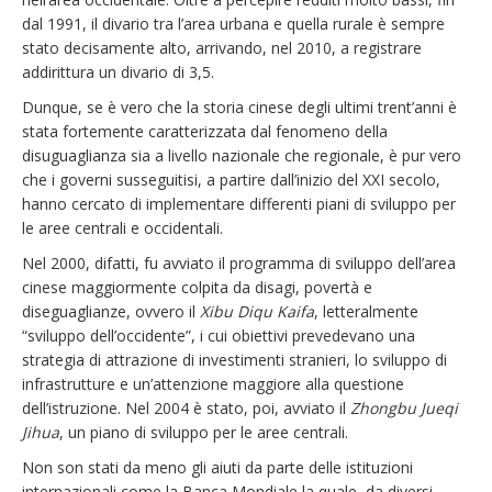
dal 1991, il divario tra l’area urbana e quella rurale è sempre
stato decisamente alto, arrivando, nel 2010, a registrare
addirittura un divario di 3,5.
Dunque, se è vero che la storia cinese degli ultimi trent’anni è
stata fortemente caratterizzata dal fenomeno della
disuguaglianza sia a livello nazionale che regionale, è pur vero
che i governi susseguitisi, a partire dall’inizio del XXI secolo,
hanno cercato di implementare differenti piani di sviluppo per
le aree centrali e occidentali.
Nel 2000, difatti, fu avviato il programma di sviluppo dell’area
cinese maggiormente colpita da disagi, povertà e
diseguaglianze, ovvero il
Xibu Diqu Kaifa
, letteralmente
“sviluppo dell’occidente”, i cui obiettivi prevedevano una
strategia di attrazione di investimenti stranieri, lo sviluppo di
infrastrutture e un’attenzione maggiore alla questione
dell’istruzione. Nel 2004 è stato, poi, avviato il
Zhongbu Jueqi
Jihua
, un piano di sviluppo per le aree centrali.
Non son stati da meno gli aiuti da parte delle istituzioni
internazionali come la Banca Mondiale la quale, da diversi