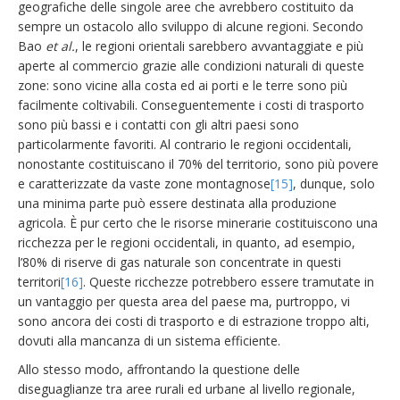
geografiche delle singole aree che avrebbero costituito da
sempre un ostacolo allo sviluppo di alcune regioni. Secondo
Bao
et al.
, le regioni orientali sarebbero avvantaggiate e più
aperte al commercio grazie alle condizioni naturali di queste
zone: sono vicine alla costa ed ai porti e le terre sono più
facilmente coltivabili. Conseguentemente i costi di trasporto
sono più bassi e i contatti con gli altri paesi sono
particolarmente favoriti. Al contrario le regioni occidentali,
nonostante costituiscano il 70% del territorio, sono più povere
e caratterizzate da vaste zone montagnose
[15]
, dunque, solo
una minima parte può essere destinata alla produzione
agricola. È pur certo che le risorse minerarie costituiscono una
ricchezza per le regioni occidentali, in quanto, ad esempio,
l’80% di riserve di gas naturale son concentrate in questi
territori
[16]
. Queste ricchezze potrebbero essere tramutate in
un vantaggio per questa area del paese ma, purtroppo, vi
sono ancora dei costi di trasporto e di estrazione troppo alti,
dovuti alla mancanza di un sistema efficiente.
Allo stesso modo, affrontando la questione delle
diseguaglianze tra aree rurali ed urbane al livello regionale,