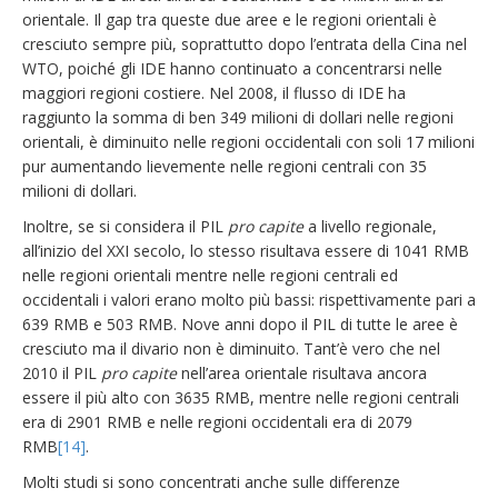
orientale. Il gap tra queste due aree e le regioni orientali è
cresciuto sempre più, soprattutto dopo l’entrata della Cina nel
WTO, poiché gli IDE hanno continuato a concentrarsi nelle
maggiori regioni costiere. Nel 2008, il flusso di IDE ha
raggiunto la somma di ben 349 milioni di dollari nelle regioni
orientali, è diminuito nelle regioni occidentali con soli 17 milioni
pur aumentando lievemente nelle regioni centrali con 35
milioni di dollari.
Inoltre, se si considera il PIL
pro capite
a livello regionale,
all’inizio del XXI secolo, lo stesso risultava essere di 1041 RMB
nelle regioni orientali mentre nelle regioni centrali ed
occidentali i valori erano molto più bassi: rispettivamente pari a
639 RMB e 503 RMB. Nove anni dopo il PIL di tutte le aree è
cresciuto ma il divario non è diminuito. Tant’è vero che nel
2010 il PIL
pro capite
nell’area orientale risultava ancora
essere il più alto con 3635 RMB, mentre nelle regioni centrali
era di 2901 RMB e nelle regioni occidentali era di 2079
RMB
[14]
.
Molti studi si sono concentrati anche sulle differenze