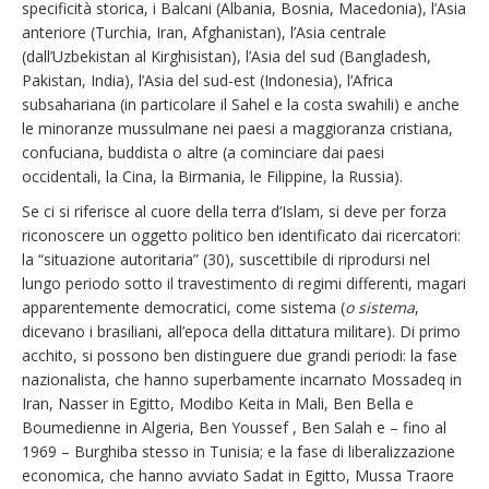
specificità storica, i Balcani (Albania, Bosnia, Macedonia), l’Asia
anteriore (Turchia, Iran, Afghanistan), l’Asia centrale
(dall’Uzbekistan al Kirghisistan), l’Asia del sud (Bangladesh,
Pakistan, India), l’Asia del sud-est (Indonesia), l’Africa
subsahariana (in particolare il Sahel e la costa swahili) e anche
le minoranze mussulmane nei paesi a maggioranza cristiana,
confuciana, buddista o altre (a cominciare dai paesi
occidentali, la Cina, la Birmania, le Filippine, la Russia).
Se ci si riferisce al cuore della terra d’Islam, si deve per forza
riconoscere un oggetto politico ben identificato dai ricercatori:
la “situazione autoritaria” (30), suscettibile di riprodursi nel
lungo periodo sotto il travestimento di regimi differenti, magari
apparentemente democratici, come sistema (
o sistema
,
dicevano i brasiliani, all’epoca della dittatura militare). Di primo
acchito, si possono ben distinguere due grandi periodi: la fase
nazionalista, che hanno superbamente incarnato Mossadeq in
Iran, Nasser in Egitto, Modibo Keita in Mali, Ben Bella e
Boumedienne in Algeria, Ben Youssef , Ben Salah e – fino al
1969 – Burghiba stesso in Tunisia; e la fase di liberalizzazione
economica, che hanno avviato Sadat in Egitto, Mussa Traore