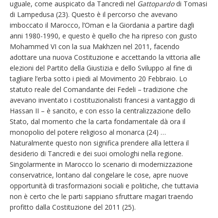
uguale, come auspicato da Tancredi nel
Gattopardo
di Tomasi
di Lampedusa (23). Questo è il percorso che avevano
imboccato il Marocco, l’Oman e la Giordania a partire dagli
anni 1980-1990, e questo è quello che ha ripreso con gusto
Mohammed VI con la sua Makhzen nel 2011, facendo
adottare una nuova Costituzione e accettando la vittoria alle
elezioni del Partito della Giustizia e dello Sviluppo al fine di
tagliare l’erba sotto i piedi al Movimento 20 Febbraio. Lo
statuto reale del Comandante dei Fedeli – tradizione che
avevano inventato i costituzionalisti francesi a vantaggio di
Hassan II – è sancito, e con esso la centralizzazione dello
Stato, dal momento che la carta fondamentale dà ora il
monopolio del potere religioso al monarca (24) …
Naturalmente questo non significa prendere alla lettera il
desiderio di Tancredi e dei suoi omologhi nella regione.
Singolarmente in Marocco lo scenario di modernizzazione
conservatrice, lontano dal congelare le cose, apre nuove
opportunità di trasformazioni sociali e politiche, che tuttavia
non è certo che le parti sappiano sfruttare magari traendo
profitto dalla Costituzione del 2011 (25).