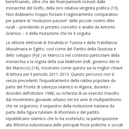
beneficiando, oltre che dei finanziamenti ricevuti dalle
monarchie del Golfo, della loro relativa verginità politica (13).
Non dobbiamo troppo forzare il ragionamento comparativo
per parlare di “rivoluzioni passive” delle piccole contro-élite
rurali – prendendo in prestito concetto e analisi da Antonio
Gramsci – e della mutazione che ne è seguita.
Le vittorie elettorali di Ennahda in Tunisia e della Fratellanza
Musulmana in Egitto, così come del Partito della Giustizia e
dello sviluppo (Pjd ) in Marocco nel contesto particolare della
monarchia e la regola della sua Makhzen (ndt: governo del re
del Marocco) (14), mostrano come questa sia la miglior chiave
di lettura per il periodo 2011-2013. Questo percorso non è
senza precedenti: l’inquadramento della rabbia popolare da
parte del Fronte di salvezza islamico in Algeria, durante i
disordini dell’ottobre 1988, su richiesta di un esercito travolto
dal movimento giovanile urbano nei tre anni di multipartitismo
che ne seguirono; il sequestro della rivoluzione iraniana da
parte della figura tutelare di Khomeini e del partito
repubblicano islamico che lo ha sostenuto; la partecipazione
alla Riforma indonesiana delle principali forze politiche o sociali