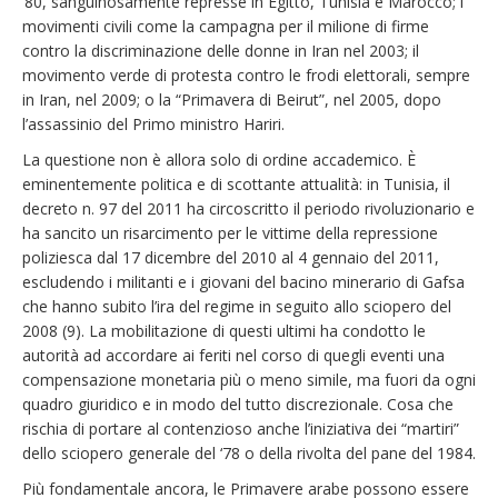
‘80, sanguinosamente represse in Egitto, Tunisia e Marocco; i
movimenti civili come la campagna per il milione di firme
contro la discriminazione delle donne in Iran nel 2003; il
movimento verde di protesta contro le frodi elettorali, sempre
in Iran, nel 2009; o la “Primavera di Beirut”, nel 2005, dopo
l’assassinio del Primo ministro Hariri.
La questione non è allora solo di ordine accademico. È
eminentemente politica e di scottante attualità: in Tunisia, il
decreto n. 97 del 2011 ha circoscritto il periodo rivoluzionario e
ha sancito un risarcimento per le vittime della repressione
poliziesca dal 17 dicembre del 2010 al 4 gennaio del 2011,
escludendo i militanti e i giovani del bacino minerario di Gafsa
che hanno subito l’ira del regime in seguito allo sciopero del
2008 (9). La mobilitazione di questi ultimi ha condotto le
autorità ad accordare ai feriti nel corso di quegli eventi una
compensazione monetaria più o meno simile, ma fuori da ogni
quadro giuridico e in modo del tutto discrezionale. Cosa che
rischia di portare al contenzioso anche l’iniziativa dei “martiri”
dello sciopero generale del ‘78 o della rivolta del pane del 1984.
Più fondamentale ancora, le Primavere arabe possono essere