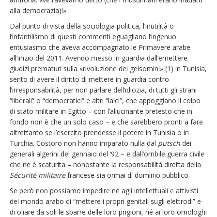
alla democrazia)!»
Dal punto di vista della sociologia politica, l’inutilità o
l’infantilismo di questi commenti eguagliano l’ingenuo
entusiasmo che aveva accompagnato le Primavere arabe
all’inizio del 2011. Avendo messo in guardia dall’emettere
giudizi prematuri sulla «rivoluzione dei gelsomini» (1) in Tunisia,
sento di avere il diritto di mettere in guardia contro
l’irresponsabilità, per non parlare dell’idiozia, di tutti gli strani
“liberali” o “democratici” e altri “laici”, che appoggiano il colpo
di stato militare in Egitto – con l’allucinante pretesto che in
fondo non è che un solo caso – e che sarebbero pronti a fare
altrettanto se l’esercito prendesse il potere in Tunisia o in
Turchia. Costoro non hanno imparato nulla dal
putsch
dei
generali algerini del gennaio del ‘92 – e dall’orribile guerra civile
che ne è scaturita – nonostante la responsabilità diretta della
Sécurité militaire
francese sia ormai di dominio pubblico.
Se però non possiamo impedire né agli intellettuali e attivisti
del mondo arabo di “mettere i propri genitali sugli elettrodi” e
di oliare da soli le sbarre delle loro prigioni, né ai loro omologhi