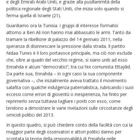
e degli Emirati Arabi Uniti, e grazie alla pusillanimità della
politica regionale degli Stati Uniti, che inizia solo quando si
ferma quella di Israele (21).
Guardiamo ora la Tunisia. I gruppi di interesse formatisi
attorno a Ben Ali non hanno mai abbassato le armi. Tanto da
tramare la ribellione di palazzo del 14 gennaio 2011, nella
speranza di disinnescare la pressione dalla strada. Il partito
Nidaa Tunes è il loro portavoce principale, ma ciò non esclude
che, oltre ai quadri del vecchio regime, si siano uniti ad esso
Ennahda e alcuni “democratici”, tra cui l’ex comunista Ettajdid.
Da parte sua, Ennahda – in ogni caso la sua componente
governativa –, che inizialmente aveva trattato il movimento
salafita con qualche indulgenza paternalistica, rubricando i suoi
eccessi come errori di gioventù o inesperienza, ha finito per
reprimerlo senza tuttavia tagliare i ponti con esso, come
tendono a dimostrare le varie rivelazioni sulle circostanze degli
omicidi politici del 2013.
In questo quadro, si può chiedere conto della facilità con cui la
maggior parte degli osservatori e attori politici danno per
scontata la teoria della responsabilità di Ennahda nelle