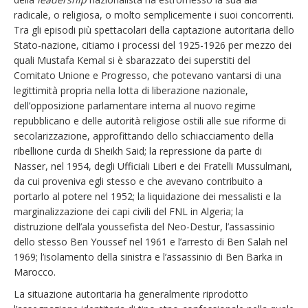
radicale, o religiosa, o molto semplicemente i suoi concorrenti.
Tra gli episodi più spettacolari della captazione autoritaria dello
Stato-nazione, citiamo i processi del 1925-1926 per mezzo dei
quali Mustafa Kemal si è sbarazzato dei superstiti del
Comitato Unione e Progresso, che potevano vantarsi di una
legittimità propria nella lotta di liberazione nazionale,
dell’opposizione parlamentare interna al nuovo regime
repubblicano e delle autorità religiose ostili alle sue riforme di
secolarizzazione, approfittando dello schiacciamento della
ribellione curda di Sheikh Said; la repressione da parte di
Nasser, nel 1954, degli Ufficiali Liberi e dei Fratelli Mussulmani,
da cui proveniva egli stesso e che avevano contribuito a
portarlo al potere nel 1952; la liquidazione dei messalisti e la
marginalizzazione dei capi civili del FNL in Algeria; la
distruzione dell’ala youssefista del Neo-Destur, l’assassinio
dello stesso Ben Youssef nel 1961 e l’arresto di Ben Salah nel
1969; l’isolamento della sinistra e l’assassinio di Ben Barka in
Marocco.
La situazione autoritaria ha generalmente riprodotto