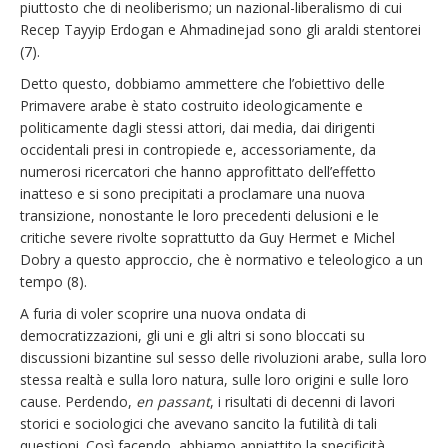
piuttosto che di neoliberismo; un nazional-liberalismo di cui
Recep Tayyip Erdogan e Ahmadinejad sono gli araldi stentorei
(7).
Detto questo, dobbiamo ammettere che l’obiettivo delle
Primavere arabe è stato costruito ideologicamente e
politicamente dagli stessi attori, dai media, dai dirigenti
occidentali presi in contropiede e, accessoriamente, da
numerosi ricercatori che hanno approfittato dell’effetto
inatteso e si sono precipitati a proclamare una nuova
transizione, nonostante le loro precedenti delusioni e le
critiche severe rivolte soprattutto da Guy Hermet e Michel
Dobry a questo approccio, che è normativo e teleologico a un
tempo (8).
A furia di voler scoprire una nuova ondata di
democratizzazioni, gli uni e gli altri si sono bloccati su
discussioni bizantine sul sesso delle rivoluzioni arabe, sulla loro
stessa realtà e sulla loro natura, sulle loro origini e sulle loro
cause. Perdendo,
en passant
, i risultati di decenni di lavori
storici e sociologici che avevano sancito la futilità di tali
questioni. Così facendo, abbiamo appiattito la specificità