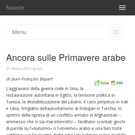
Nuvole
TOGG
NAVI
Menu
TOGGLE
NAVIGA
Ancora sulle Primavere arabe
31 Marzo 2015
by
ad
di Jean-François Bayart
L’aggravarsi della guerra civile in Siria, la
restaurazione autoritaria in Egitto, la tensione politica in
Tunisia, la destabilizzazione del Libano, il caos perpetuo in Irak
e Libia, l’irrigidirsi dell’autoritarismo di Erdoğan in Turchia, lo
spettro della ripresa di un conflitto armato in Afghanistan –
ammesso che si sia mai interrotto – facilitano scontati giochi
di parole su l’«Autunno» o l’«Inverno» arabo e una ben triste
antifona: «ve l’avevamo detto (che i musulmani erano inadatti