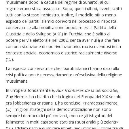
musulmane dopo la caduta del regime di Suharto, al cui
regime erano stata associate. Sono, questi ultimi, eventi scritti
tutti con lo stesso inchiostro. Inoltre, il modello più o meno
esplicito dei partiti islamici coinvolti nel processo di risposta
conservatrice alla mobilitazione popolare era il Partito della
Giustizia e dello Sviluppo (AKP) in Turchia, che è salito al
potere per via elettorale nel 2002, senza aver nulla a che fare
con una situazione di tipo rivoluzionario, ma iscrivendosi in un
contesto sociale, economico e storico radicalmente diverso
(15).
La risposta conservatrice che i partiti islamici hanno dato alla
crisi politica non è necessariamente un’esclusiva della religione
musulmana.
In un’opera fondamentale,
Aux frontières de la démocratie
,
Guy Hermet ha chiarito che la logica dell’Europa del XIX secolo
era l’obbedienza cristiana. E ha concluso: «Paradossalmente,
(…) i migliori strateghi della democratizzazione non sono
sempre i democratici più convinti, mentre gli istigatori del
fallimento in molti casi sono stati tra i suoi araldi più zelanti»
(16). L’Islam rischia di ispirare impeti rivoluzionari – come tra gli