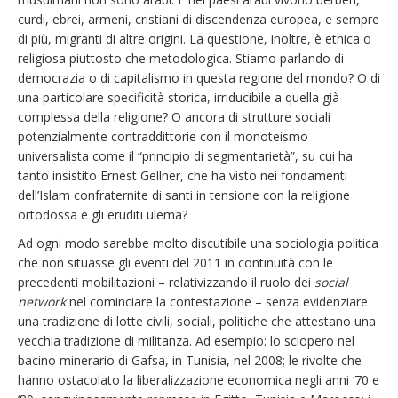
curdi, ebrei, armeni, cristiani di discendenza europea, e sempre
di più, migranti di altre origini. La questione, inoltre, è etnica o
religiosa piuttosto che metodologica. Stiamo parlando di
democrazia o di capitalismo in questa regione del mondo? O di
una particolare specificità storica, irriducibile a quella già
complessa della religione? O ancora di strutture sociali
potenzialmente contraddittorie con il monoteismo
universalista come il “principio di segmentarietà”, su cui ha
tanto insistito Ernest Gellner, che ha visto nei fondamenti
dell’Islam confraternite di santi in tensione con la religione
ortodossa e gli eruditi ulema?
Ad ogni modo sarebbe molto discutibile una sociologia politica
che non situasse gli eventi del 2011 in continuità con le
precedenti mobilitazioni – relativizzando il ruolo dei
social
network
nel cominciare la contestazione – senza evidenziare
una tradizione di lotte civili, sociali, politiche che attestano una
vecchia tradizione di militanza. Ad esempio: lo sciopero nel
bacino minerario di Gafsa, in Tunisia, nel 2008; le rivolte che
hanno ostacolato la liberalizzazione economica negli anni ‘70 e