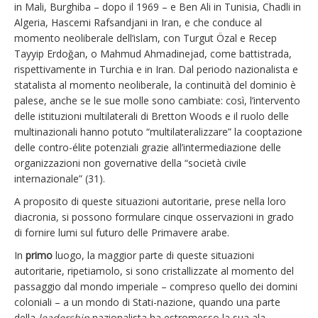
in Mali, Burghiba – dopo il 1969 – e Ben Ali in Tunisia, Chadli in
Algeria, Hascemi Rafsandjani in Iran, e che conduce al
momento neoliberale dell’islam, con Turgut Özal e Recep
Tayyip Erdoğan, o Mahmud Ahmadinejad, come battistrada,
rispettivamente in Turchia e in Iran. Dal periodo nazionalista e
statalista al momento neoliberale, la continuità del dominio è
palese, anche se le sue molle sono cambiate: così, l’intervento
delle istituzioni multilaterali di Bretton Woods e il ruolo delle
multinazionali hanno potuto “multilateralizzare” la cooptazione
delle contro-élite potenziali grazie all’intermediazione delle
organizzazioni non governative della “società civile
internazionale” (31).
A proposito di queste situazioni autoritarie, prese nella loro
diacronia, si possono formulare cinque osservazioni in grado
di fornire lumi sul futuro delle Primavere arabe.
In
primo
luogo, la maggior parte di queste situazioni
autoritarie, ripetiamolo, si sono cristallizzate al momento del
passaggio dal mondo imperiale – compreso quello dei domini
coloniali – a un mondo di Stati-nazione, quando una parte
della
leadership
nazionalista ha estromesso la sua ala