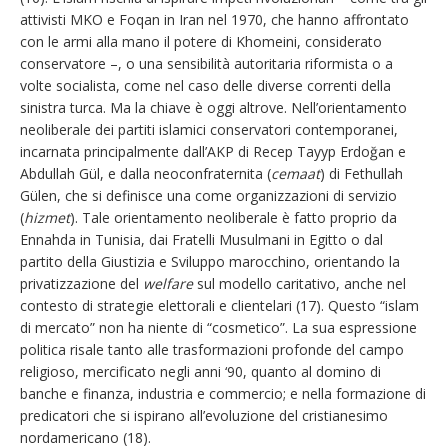
attivisti MKO e Foqan in Iran nel 1970, che hanno affrontato
con le armi alla mano il potere di Khomeini, considerato
conservatore –, o una sensibilità autoritaria riformista o a
volte socialista, come nel caso delle diverse correnti della
sinistra turca. Ma la chiave è oggi altrove. Nell’orientamento
neoliberale dei partiti islamici conservatori contemporanei,
incarnata principalmente dall’AKP di Recep Tayyp Erdoğan e
Abdullah Gül, e dalla neoconfraternita (
cemaat
) di Fethullah
Gülen, che si definisce una come organizzazioni di servizio
(
hizmet
). Tale orientamento neoliberale è fatto proprio da
Ennahda in Tunisia, dai Fratelli Musulmani in Egitto o dal
partito della Giustizia e Sviluppo marocchino, orientando la
privatizzazione del
welfare
sul modello caritativo, anche nel
contesto di strategie elettorali e clientelari (17). Questo “islam
di mercato” non ha niente di “cosmetico”. La sua espressione
politica risale tanto alle trasformazioni profonde del campo
religioso, mercificato negli anni ‘90, quanto al domino di
banche e finanza, industria e commercio; e nella formazione di
predicatori che si ispirano all’evoluzione del cristianesimo
nordamericano (18).