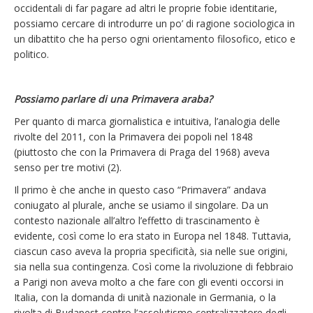
occidentali di far pagare ad altri le proprie fobie identitarie,
possiamo cercare di introdurre un po’ di ragione sociologica in
un dibattito che ha perso ogni orientamento filosofico, etico e
politico.
Possiamo parlare di una Primavera araba?
Per quanto di marca giornalistica e intuitiva, l’analogia delle
rivolte del 2011, con la Primavera dei popoli nel 1848
(piuttosto che con la Primavera di Praga del 1968) aveva
senso per tre motivi (2).
Il primo è che anche in questo caso “Primavera” andava
coniugato al plurale, anche se usiamo il singolare. Da un
contesto nazionale all’altro l’effetto di trascinamento è
evidente, così come lo era stato in Europa nel 1848. Tuttavia,
ciascun caso aveva la propria specificità, sia nelle sue origini,
sia nella sua contingenza. Così come la rivoluzione di febbraio
a Parigi non aveva molto a che fare con gli eventi occorsi in
Italia, con la domanda di unità nazionale in Germania, o la
rivolta di Budapest contro l’assolutismo centralizzatore degli