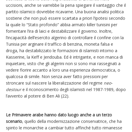
uccisioni, anche se varrebbe la pena spiegare il vantaggio che il
partito islamico dovrebbe ricavarne. Una buona analisi politica
sostiene che non può essere scartata a priori l’ipotesi secondo
la quale lo “Stato profondo” abbia armato killer tunisini per
fomentare l’ira di laici e destabilizzare il governo. Inoltre,
l’incapacità dell’esercito algerino di controllare il confine con la
Tunisia per arginare il traffico di benzina, moneta falsa e
droga, ha destabilizzato le formazioni di islamisti intorno a
Kasserine, la Keff e Jendouba. Ed è intrigante, e non manca di
inquietare, visto che gli algerini non si sono mai rassegnati a
vedere fiorire accanto a loro una esperienza democratica, o
qualcosa di simile. Non senza aver fatto pressioni per
stroncare sul nascere la liberalizzazione del regime
neo-
destour
e il riconoscimento degli islamisti nel 1987-1989, dopo
l’avvento al potere di Ben Ali (22).
Le Primavere arabe hanno dato luogo anche a un terzo
scenario
, quello della modernizzazione conservatrice, che ha
spinto le monarchie a cambiar tutto affinché tutto rimanesse