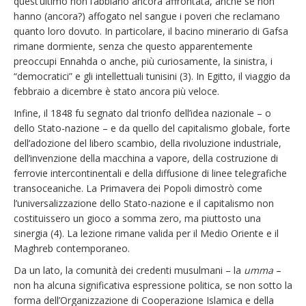
quest’ultimo non l’abbiano ancora affrontata, anche se non
hanno (ancora?) affogato nel sangue i poveri che reclamano
quanto loro dovuto. In particolare, il bacino minerario di Gafsa
rimane dormiente, senza che questo apparentemente
preoccupi Ennahda o anche, più curiosamente, la sinistra, i
“democratici” e gli intellettuali tunisini (3). In Egitto, il viaggio da
febbraio a dicembre è stato ancora più veloce.
Infine, il 1848 fu segnato dal trionfo dell’idea nazionale – o
dello Stato-nazione – e da quello del capitalismo globale, forte
dell’adozione del libero scambio, della rivoluzione industriale,
dell’invenzione della macchina a vapore, della costruzione di
ferrovie intercontinentali e della diffusione di linee telegrafiche
transoceaniche. La Primavera dei Popoli dimostrò come
l’universalizzazione dello Stato-nazione e il capitalismo non
costituissero un gioco a somma zero, ma piuttosto una
sinergia (4). La lezione rimane valida per il Medio Oriente e il
Maghreb contemporaneo.
Da un lato, la comunità dei credenti musulmani – la
umma
–
non ha alcuna significativa espressione politica, se non sotto la
forma dell’Organizzazione di Cooperazione Islamica e della