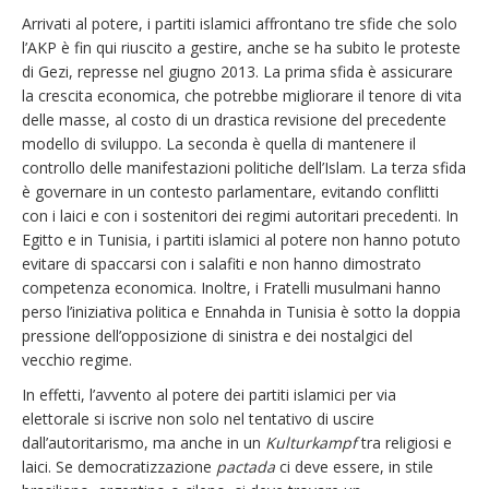
Arrivati al potere, i partiti islamici affrontano tre sfide che solo
l’AKP è fin qui riuscito a gestire, anche se ha subito le proteste
di Gezi, represse nel giugno 2013. La prima sfida è assicurare
la crescita economica, che potrebbe migliorare il tenore di vita
delle masse, al costo di un drastica revisione del precedente
modello di sviluppo. La seconda è quella di mantenere il
controllo delle manifestazioni politiche dell’Islam. La terza sfida
è governare in un contesto parlamentare, evitando conflitti
con i laici e con i sostenitori dei regimi autoritari precedenti. In
Egitto e in Tunisia, i partiti islamici al potere non hanno potuto
evitare di spaccarsi con i salafiti e non hanno dimostrato
competenza economica. Inoltre, i Fratelli musulmani hanno
perso l’iniziativa politica e Ennahda in Tunisia è sotto la doppia
pressione dell’opposizione di sinistra e dei nostalgici del
vecchio regime.
In effetti, l’avvento al potere dei partiti islamici per via
elettorale si iscrive non solo nel tentativo di uscire
dall’autoritarismo, ma anche in un
Kulturkampf
tra religiosi e
laici. Se democratizzazione
pactada
ci deve essere, in stile