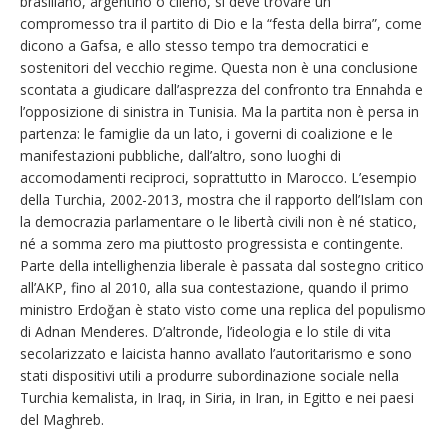
brasiliano, argentino o cileno, si deve trovare un
compromesso tra il partito di Dio e la “festa della birra”, come
dicono a Gafsa, e allo stesso tempo tra democratici e
sostenitori del vecchio regime. Questa non è una conclusione
scontata a giudicare dall’asprezza del confronto tra Ennahda e
l’opposizione di sinistra in Tunisia. Ma la partita non è persa in
partenza: le famiglie da un lato, i governi di coalizione e le
manifestazioni pubbliche, dall’altro, sono luoghi di
accomodamenti reciproci, soprattutto in Marocco. L’esempio
della Turchia, 2002-2013, mostra che il rapporto dell’Islam con
la democrazia parlamentare o le libertà civili non è né statico,
né a somma zero ma piuttosto progressista e contingente.
Parte della intellighenzia liberale è passata dal sostegno critico
all’AKP, fino al 2010, alla sua contestazione, quando il primo
ministro Erdoğan è stato visto come una replica del populismo
di Adnan Menderes. D’altronde, l’ideologia e lo stile di vita
secolarizzato e laicista hanno avallato l’autoritarismo e sono
stati dispositivi utili a produrre subordinazione sociale nella
Turchia kemalista, in Iraq, in Siria, in Iran, in Egitto e nei paesi
del Maghreb.