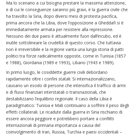
Ma lo scenario a cui bisogna prestare la massima attenzione,
e di cui le conseguenze saranno più gravi, è la guerra civile che
ha travolto la Siria, dopo diversi mesi di protesta pacifica,
prima ancora che la Libia, dove l’opposizione a Gheddafi si è
immediatamente armata per resistere alla repressione.
Nessuno dei due paesi è attualmente fuori dall’incubo, ed è
inutile sottolineare la crudeltà di questo corso. Che tuttavia
non è irreversibile e la regione vanta una lunga storia di patti
politici tra forze radicalmente opposte, come in Tunisia (1857
e 1988), Giordania (1989 e 1993), Libano (1943 e 1989).
In primo luogo, le cosiddette guerre civili debordano
rapidamente oltre i confini statali. Si internazionalizzano,
causano un esodo di persone che intensifica il traffico di armi
e di flussi finanziari interstatali o transnazionali, che
destabilizzano l’equilibrio regionale. Il caso della Libia è
paradigmatico: Tunisia e Mali continuano a soffrire il peso degli
effetti collaterali. Le ricadute dalla guerra in Siria rischiano di
essere ancora peggiore e potrebbero portare a conflitti
internazionali di primaria importanza a causa del
coinvolgimento di Iran, Russia, Turchia e paesi occidentali –