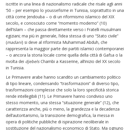
iscritte in una linea di nazionalismo radicale che risale agli anni
‘50 – per esempio lo youssefisme in Tunisia, soprattutto in una
città come Jendouba – o di un riformismo islamico del XIX
secolo, e conosciuto come “momento moderno” (10)
dell’Islam – che passa direttamente verso i Fratelli musulmani
egiziani; ma più in generale, l’idea stessa di uno “Stato civile”
(
madani
) si deve al riformista Muhammad Abduh, che
rappresenta la maggior parte dei partiti islamici contemporanei
– o ancora la storia locale come quella della città di Gafsa o la
rivolta dei
djebels
Chambi a Kasserine, all’inizio del XX secolo
in Tunisia.
Le Primavere arabe hanno scandito un cambiamento politico
di tipo lineare, condensando “trasformazioni” di diverso tipo,
trasformazioni complesse che solo la loro specificità storica
rende intellegibili (11). Le Primavere hanno condiviso uno
stesso momento, una stessa “situazione generale” (12), che
caratterizza anche, più o meno, la grandezza e la decadenza
dell’autoritarismo, la transizione demografica, la messa in
opera di politiche pubbliche di ispirazione neoliberale in
sostituzione del nazionalismo economico di Stato. Ma ognuno