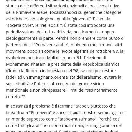
storica delle differenti situazioni nazionali e locali costitutive
delle Primavere arabe, focalizzandoci su generiche categorie
astoriche e asociologiche, quali la “gioventù”, l’islam, la
“società civile”, le “reti sociali”. È stata così introdotta una
periodizzazione del tutto arbitraria, politicamente, oppure
ideologicamente di parte. Perché non prendere come punto di
partenza delle “Primavere arabe”, o almeno musulmane, altri
movimenti popolari come le rivolte algerine dell’ottobre ‘88, la
rivoluzione politica in Mali del marzo ‘91, l’elezione di
Mohammad Khatami a presidente della Repubblica islamica
d’Iran o la Riforma indonesiana del ‘98, se non per restare
fedeli ad un immaginario orientalista dell’arabismo, evitare la
suscettibilità e l’interessata collera del grande vicino
meridionale e non oltrepassare i limiti del “sicuritariamente
corretto”?
In sostanza il problema è il termine “arabo”, piuttosto che
l’idea di una “Primavera” e ancor di più il mostro semiologico di
un mondo supposto come “arabo-musulmano”. Perché così
come tutti gli arabi non sono musulmani, la maggioranza dei
musulmani non sono arabi. E nei paesi arabi vivono berberi,