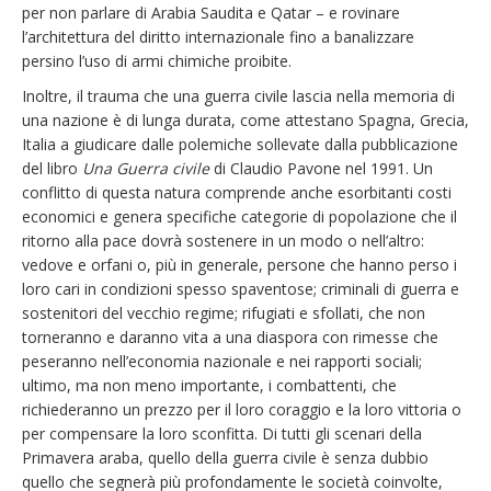
per non parlare di Arabia Saudita e Qatar – e rovinare
l’architettura del diritto internazionale fino a banalizzare
persino l’uso di armi chimiche proibite.
Inoltre, il trauma che una guerra civile lascia nella memoria di
una nazione è di lunga durata, come attestano Spagna, Grecia,
Italia a giudicare dalle polemiche sollevate dalla pubblicazione
del libro
Una Guerra civile
di Claudio Pavone nel 1991. Un
conflitto di questa natura comprende anche esorbitanti costi
economici e genera specifiche categorie di popolazione che il
ritorno alla pace dovrà sostenere in un modo o nell’altro:
vedove e orfani o, più in generale, persone che hanno perso i
loro cari in condizioni spesso spaventose; criminali di guerra e
sostenitori del vecchio regime; rifugiati e sfollati, che non
torneranno e daranno vita a una diaspora con rimesse che
peseranno nell’economia nazionale e nei rapporti sociali;
ultimo, ma non meno importante, i combattenti, che
richiederanno un prezzo per il loro coraggio e la loro vittoria o
per compensare la loro sconfitta. Di tutti gli scenari della
Primavera araba, quello della guerra civile è senza dubbio
quello che segnerà più profondamente le società coinvolte,