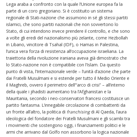
Lega araba a confronto con la quale l’Unione europea fa la
parte di un coro gregoriano. Si è costituito un sistema
regionale di Stati-nazione che assumono in sé gli stessi partiti
islamici, che sono partiti nazionali che non sovvertono lo
Stato, di cui intendono invece prendere il controllo, e che sono
a volte gli eredi del nazionalismo più zelante, come Hezbollah
in Libano, vincitore di Tsahal (IDF), o Hamas in Palestina,
l’unica vera forza di resistenza all’occupazione israeliana. La
traiettoria della rivoluzione iraniana aveva già dimostrato che
lo Stato-nazione non è compatibile con l’Islam. Da questo
punto di vista, l’Internazionale verde – l’unità d’azione che parte
dai Fratelli Musulmani e si estende per tutto il Medio Oriente e
il Maghreb, ovvero il perimetro dell’“arco di crisi” – all’interno
della quale i jihadisti aumentano tra l’Afghanistan e la
Mauritania, secondo i neo-conservatori francesi costituisce un
partito fantasma. L’innegabile circolazione di combattenti da
un fronte all’altro, la politica di
franchising
di Al Qaeda, l’aura
ideologica del fondatore dei Fratelli Musulmani e gli scambi tra
i movimenti che sostengono oggi, i finanziamenti politici e le
armi che arrivano dal Golfo non assorbono la logica nazionale