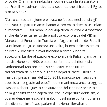
o locale. Che rimane irriducibile, come illustra la stessa storia
dei Fratelli Musulmani, diversa a seconda che si tratti dell’Egitto
o della Siria (5).
D’altro canto, la regione è entrata nell’epoca neoliberista già
dal 1980, e i partiti islamici hanno a loro volta chiesto un “Islam
di mercato” (6), sul modello dell’Akp turca; questo è dimostrato
anche dall’orientamento della politica economica del PJD in
Marocco, di Ennahda in Tunisia e – fugacemente – dei Fratelli
Musulmani in Egitto. Ancora una volta, la Repubblica islamica
dell’Iran – socialista e rivoluzionaria all’inizio – non fa
eccezione. La liberalizzazione economica di Rafsandjani, per la
ricostruzione nel 1990, è stata confermata dal riformista
Mohammad Khatami dal 1997 al 2005, e addirittura
radicalizzata da Mahmoud Ahmadinejad durante i suoi due
mandati presidenziali del 2005-2013, nonostante il suo stile
populista – o grazie ad esso? – ed è mantenuta ancora oggi da
Hassan Rohani. Questa congiunzione dell’idea nazionalista e
della globalizzazione capitalista, con la copertura dell’Islam, è
così evidente nelle società arabo-musulmane contemporanee
che diventa giustificato parlare di nazional-liberalismo