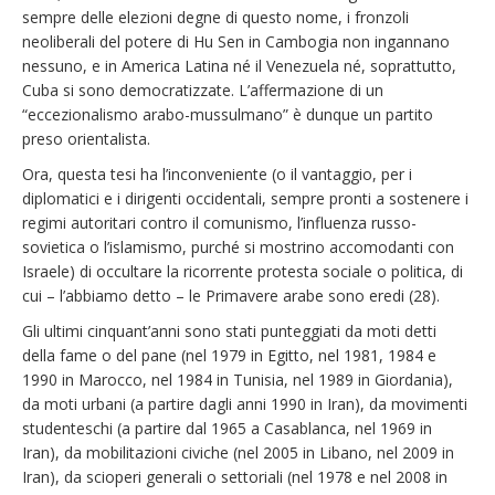
sempre delle elezioni degne di questo nome, i fronzoli
neoliberali del potere di Hu Sen in Cambogia non ingannano
nessuno, e in America Latina né il Venezuela né, soprattutto,
Cuba si sono democratizzate. L’affermazione di un
“eccezionalismo arabo-mussulmano” è dunque un partito
preso orientalista.
Ora, questa tesi ha l’inconveniente (o il vantaggio, per i
diplomatici e i dirigenti occidentali, sempre pronti a sostenere i
regimi autoritari contro il comunismo, l’influenza russo-
sovietica o l’islamismo, purché si mostrino accomodanti con
Israele) di occultare la ricorrente protesta sociale o politica, di
cui – l’abbiamo detto – le Primavere arabe sono eredi (28).
Gli ultimi cinquant’anni sono stati punteggiati da moti detti
della fame o del pane (nel 1979 in Egitto, nel 1981, 1984 e
1990 in Marocco, nel 1984 in Tunisia, nel 1989 in Giordania),
da moti urbani (a partire dagli anni 1990 in Iran), da movimenti
studenteschi (a partire dal 1965 a Casablanca, nel 1969 in
Iran), da mobilitazioni civiche (nel 2005 in Libano, nel 2009 in
Iran), da scioperi generali o settoriali (nel 1978 e nel 2008 in