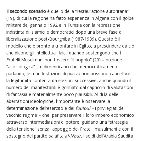
Il secondo scenario
è quello della “restaurazione autoritaria”
(19), di cui la regione ha fatto esperienza in Algeria con il golpe
militare del gennaio 1992 e in Tunisia con la repressione
indistinta di islamici e democratici dopo una breve fase di
liberalizzazione post-Bourghiba (1987-1989). Questo è il
modello che è pronto a trionfare in Egitto, a prescindere da ciò
che dicono gli intellettuali laici, quando sostengono che i
Fratelli Musulmani non fossero “il popolo” (20) – nozione
“asociologica” – e dimenticano che, democraticamente
parlando, le manifestazioni di piazza non possono cancellare
la legittimità conferita da elezioni successive, anche quando il
numero dei manifestanti è gonfiato dal capriccio di valutazioni
di fantasia e materialmente poco plausibili. Al di là delle
aberrazioni ideologiche, l’importante è osservare la
determinazione dell’esercito e dei
fouloul –
i privilegiati del
vecchio regime – che, per preservare il loro impero economico
attraverso intermediazioni di potere, guidano una “strategia
della tensione” senza l’appoggio dei Fratelli musulmani e con il
sostegno del partito salafita
al-Nour
, i soldi dell’Arabia Saudita