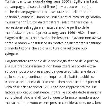
Tunisia, per tutta la durata degli anni 2000 in Egitto e in Iran),
da campagne di raccolte di firme (in Marocco e in Iran) e
anche da campagne contro la svalutazione della moneta
nazionale, come in Libano nel 1987! Apatici, fatalisti, gli “arabo-
mussulmani”? È tutto da dimostrare, salvo ritenere che la
repressione selvaggia e armata dei moti e perfino delle
manifestazioni, che è prevalsa negli anni 1960-1980 – il mese
d’agosto del 2013 ha provato che l’esercito egiziano non aveva
perso la mano – costituisca un motivo politicamente illegittimo
di smobilitazione che solo la cultura o la religione può
spiegare!
L’argomentare razionale della sociologia storica della politica,
e la sua preoccupazione di non banalizzare le società extra-
europee, possono preservarci da queste sofisticherie da bar
dello sport che continuano a inquinare il dibattito pubblico.
Riconosciamo prima di tutto che l’islam non esiste dal punto di
vista delle scienze sociali (29). Esso non rappresenta mai un
fattore esplicativo pertinente. Inoltre, le società dette islamiche
sono plurali. Anche al di fuori di questo famoso mondo arabo-
mussulmano, devono essere presi in considerazione, nella loro