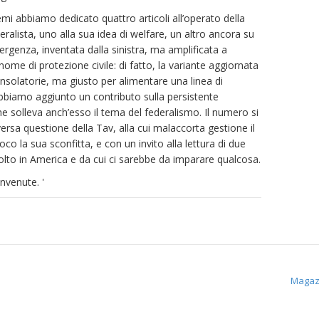
 temi abbiamo dedicato quattro articoli all’operato della
ralista, uno alla sua idea di welfare, un altro ancora su
rgenza, inventata dalla sinistra, ma amplificata a
 nome di protezione civile: di fatto, la variante aggiornata
onsolatorie, ma giusto per alimentare una linea di
iamo aggiunto un contributo sulla persistente
he solleva anch’esso il tema del federalismo. Il numero si
ersa questione della Tav, alla cui malaccorta gestione il
o la sua sconfitta, e con un invito alla lettura di due
 molto in America e da cui ci sarebbe da imparare qualcosa.
envenute.
'
Magaz