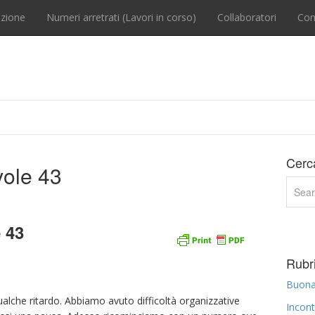
zione
Numeri arretrati (Lavori in corso)
Collaboratori
Con
Cerc
vole 43
 43
Rubri
Buona 
lche ritardo. Abbiamo avuto difficoltà organizzative
Incont