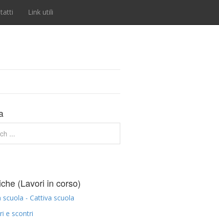
tatti
Link utili
a
che (Lavori in corso)
scuola - Cattiva scuola
ri e scontri