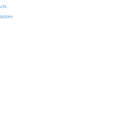
schi
azioni
i