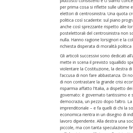
piuttosto consistenti e ci siamo con
per prima cosa si riflette sulle ultime e
elettori di centrosinistra. Una quota 
politica così scadente: sul piano progr
anche così sprezzante rispetto alle lo
postelettorali del centrosinistra non s
nulla. Hanno ragione lorsignori e la co
richiesta disperata di moralità politica
Gli articoli successivi sono dedicati al
mette in scena il previsto squallido sp
violentare la Costituzione, la destra d
l’accusa di non fare abbastanza. Di non
di non contrastare la grande crisi eco
risparmia affatto l’Italia, a dispetto d
governato: è governato tantissimo e 
democrazia, un pezzo dopo l’altro. La de
imprenditoriale – e fa quelli di chi la s
economica rientra in un disegno di ind
lavoro dipendente. Alla destra una soc
piccole, ma con tanta speculazione fin