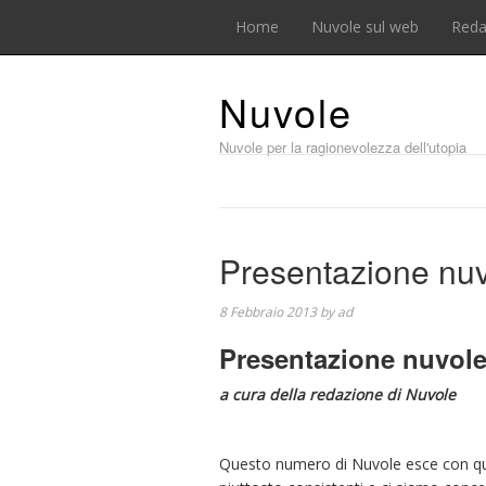
Home
Nuvole sul web
Reda
Nuvole
Nuvole per la ragionevolezza dell'utopia
Presentazione nu
8 Febbraio 2013
by
ad
Presentazione nuvole
a cura della redazione di Nuvole
Questo numero di Nuvole esce con qua