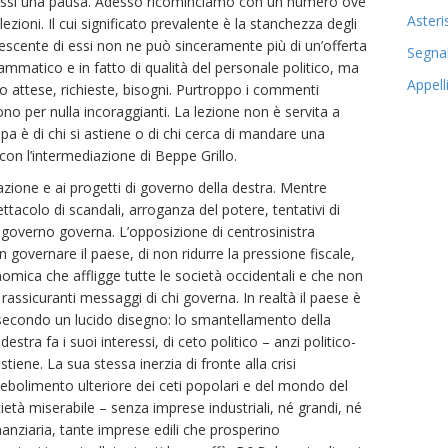
cessi una pausa. Adesso ricominciamo con un numero ove
Asteri
lezioni. Il cui significato prevalente è la stanchezza degli
crescente di essi non ne può sinceramente più di un’offerta
Segnal
ammatico e in fatto di qualità del personale politico, ma
Appell
ro attese, richieste, bisogni. Purtroppo i commenti
ono per nulla incoraggianti. La lezione non è servita a
lpa è di chi si astiene o di chi cerca di mandare una
 con l’intermediazione di Beppe Grillo.
l’azione e ai progetti di governo della destra. Mentre
ettacolo di scandali, arroganza del potere, tentativi di
i governo governa. L’opposizione di centrosinistra
 governare il paese, di non ridurre la pressione fiscale,
nomica che affligge tutte le società occidentali e che non
ei rassicuranti messaggi di chi governa. In realtà il paese è
secondo un lucido disegno: lo smantellamento della
stra fa i suoi interessi, di ceto politico – anzi politico-
ostiene. La sua stessa inerzia di fronte alla crisi
ebolimento ulteriore dei ceti popolari e del mondo del
ietà miserabile – senza imprese industriali, né grandi, né
anziaria, tante imprese edili che prosperino