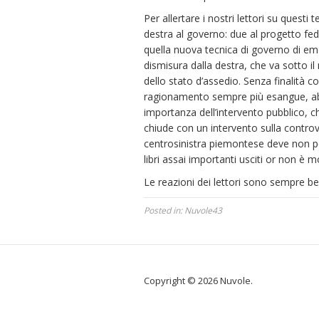
Per allertare i nostri lettori su questi
destra al governo: due al progetto fede
quella nuova tecnica di governo di eme
dismisura dalla destra, che va sotto il
dello stato d’assedio. Senza finalità c
ragionamento sempre più esangue, abb
importanza dell’intervento pubblico, c
chiude con un intervento sulla controv
centrosinistra piemontese deve non poc
libri assai importanti usciti or non è
Le reazioni dei lettori sono sempre b
Posted in:
Nuvole43
Copyright © 2026 Nuvole.