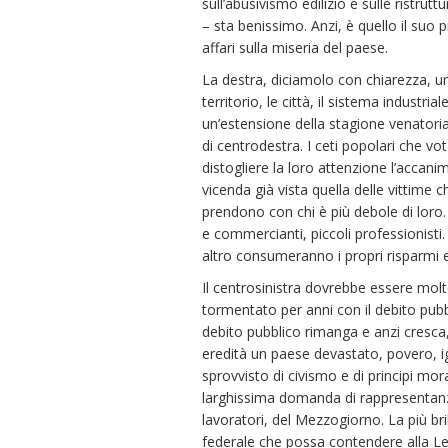
sull’abusivismo edilizio e sulle ristrutt
– sta benissimo. Anzi, è quello il suo
affari sulla miseria del paese.
La destra, diciamolo con chiarezza, un m
territorio, le città, il sistema industrial
un’estensione della stagione venatoria
di centrodestra. I ceti popolari che 
distogliere la loro attenzione l’accan
vicenda già vista quella delle vittime c
prendono con chi è più debole di loro.
e commercianti, piccoli professionist
altro consumeranno i propri risparmi 
Il centrosinistra dovrebbe essere mol
tormentato per anni con il debito pubbl
debito pubblico rimanga e anzi cresca
eredità un paese devastato, povero, i
sprovvisto di civismo e di principi mor
larghissima domanda di rappresentanza 
lavoratori, del Mezzogiorno. La più br
federale che possa contendere alla Leg