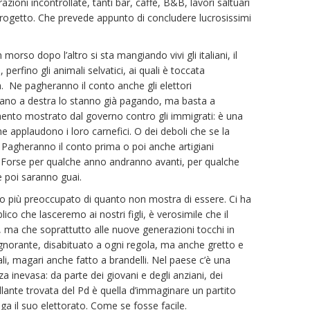
urazioni incontrollate, tanti bar, caffè, B&B, lavori saltuari
 progetto. Che prevede appunto di concludere lucrosissimi
orso dopo l’altro si sta mangiando vivi gli italiani, il
e, perfino gli animali selvatici, ai quali è toccata
. Ne pagheranno il conto anche gli elettori
votano a destra lo stanno già pagando, ma basta a
imento mostrato dal governo contro gli immigrati: è una
he applaudono i loro carnefici. O dei deboli che se la
 Pagheranno il conto prima o poi anche artigiani
i. Forse per qualche anno andranno avanti, per qualche
e poi saranno guai.
to più preoccupato di quanto non mostra di essere. Ci ha
ico che lasceremo ai nostri figli, è verosimile che il
, ma che soprattutto alle nuove generazioni tocchi in
gnorante, disabituato a ogni regola, ma anche gretto e
ali, magari anche fatto a brandelli. Nel paese c’è una
inevasa: da parte dei giovani e degli anziani, dei
illante trovata del Pd è quella d’immaginare un partito
a il suo elettorato. Come se fosse facile.